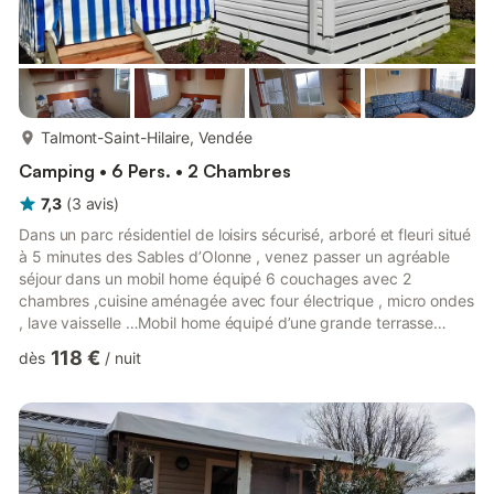
plus...
Talmont-Saint-Hilaire, Vendée
Camping • 6 Pers. • 2 Chambres
7,3
(
3
avis
)
Dans un parc résidentiel de loisirs sécurisé, arboré et fleuri situé
à 5 minutes des Sables d’Olonne , venez passer un agréable
séjour dans un mobil home équipé 6 couchages avec 2
chambres ,cuisine aménagée avec four électrique , micro ondes
, lave vaisselle …Mobil home équipé d’une grande terrasse
couverte, le tout sur une parcelle de 200 m² paysagée et
118 €
dès
/
nuit
clôturée .Vous pourrez également profiter d’une grande piscine
(avec transats) bien exposée .Egalement pour vous détendre
vous trouverez boulodrome , tables de ping pong , terrain de
volley ,jeux pour enfants ,étang pour la ballade ou la pê...