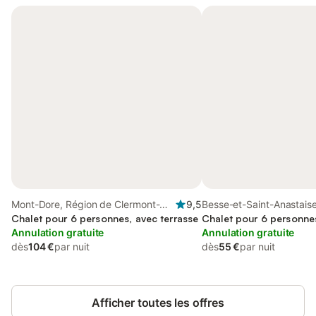
Mont-Dore, Région de Clermont-
9,5
Besse-et-Saint-Anastais
Ferrand
Chalet pour 6 personnes, avec terrasse
de Besse-et-Saint-Anast
Chalet pour 6 personne
Annulation gratuite
Annulation gratuite
dès
104 €
par nuit
dès
55 €
par nuit
Afficher toutes les offres