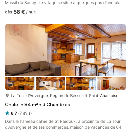
Massif du Sancy. Le village se situe à quelques pas d'une plage
aménagée sur le lac Chambon ainsi qu'un sentier accessible à
58 €
dès
/
nuit
tous pour faire le tour du lac (3.5km) avec une partie sur pilotis
pour traverser les zones marécageuses. Vous pourrez profiter
de la baignade ou bien pratiquer le canoë ou la pêche et bien
d'autres activités nautiques. Une piscine ext...
plus...
La Tour-d'Auvergne, Région de Besse-et-Saint-Anastaise
Chalet • 84 m² • 3 Chambres
8,7
(
7
avis
)
Dans le hameau calme de St Pardoux, à proximité de La Tour
d'Auvergne et de ses commerces, maison de vacances de 84