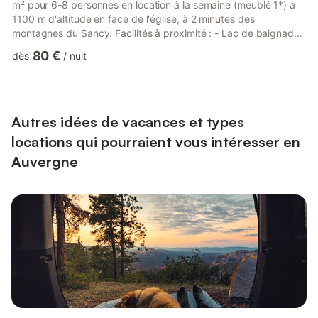
m² pour 6-8 personnes en location à la semaine (meublé 1*) à
1100 m d'altitude en face de l'église, à 2 minutes des
montagnes du Sancy. Facilités à proximité : - Lac de baignade
à 600 m. - Stations de ski : LA STELE (5 min), CHASTREIX
80 €
dès
/
nuit
SANCY (10 min), LE MONT DORE (25 min), SUPER BESSE (30
min). - Stations thermales : LA BOURBOULE (15 min), LE MONT
DORE (20 min). - Sentiers de randonnée, cascades, lacs, etc.
Logement Rez-de-chaussée : - Séjour avec grande table et
bancs + chais...
Autres idées de vacances et types
locations qui pourraient vous intéresser en
Auvergne