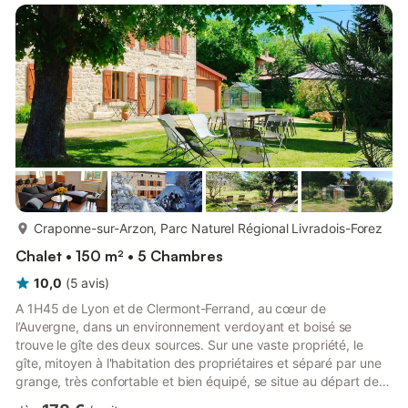
plus...
Craponne-sur-Arzon, Parc Naturel Régional Livradois-Forez
Chalet • 150 m² • 5 Chambres
10,0
(
5
avis
)
A 1H45 de Lyon et de Clermont-Ferrand, au cœur de
l’Auvergne, dans un environnement verdoyant et boisé se
trouve le gîte des deux sources. Sur une vaste propriété, le
gîte, mitoyen à l'habitation des propriétaires et séparé par une
grange, très confortable et bien équipé, se situe au départ de
nombreuses pistes de randonnée. Tantôt bien dégagées sur les