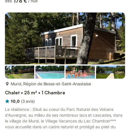
178 €
dès
/
nuit
beaux paysages d’Auvergne, tantôt sur de beaux chemins en
forêt, sur des petits ponts, au passage de jolies demeures en
pierres de granit, bordant des ruisseaux, vous pourrez les
parcourir à vélo/VTT, à cheval ou tout simplement à pied… Le
v...
plus...
Murol, Région de Besse-et-Saint-Anastaise
Chalet • 25 m² • 1 Chambre
10,0
(
3
avis
)
La résidence : Situé au coeur du Parc Naturel des Volcans
d'Auvergne, au milieu de ses nombreux lacs et cascades, dans
le village de Murol, le Village Vacances du Lac Chambon***
vous accueille dans un cadre naturel et protégé au pied du