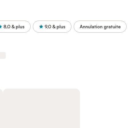
8,0
& plus
9,0
& plus
Annulation gratuite