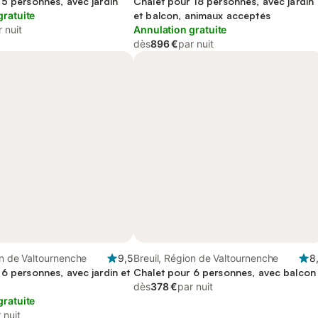
he
 5 personnes, avec jardin
Chalet pour 18 personnes, avec jardin
gratuite
et balcon, animaux acceptés
 nuit
Annulation gratuite
dès
896 €
par nuit
on de Valtournenche
9,5
Breuil, Région de Valtournenche
8
6 personnes, avec jardin et
Chalet pour 6 personnes, avec balcon
dès
378 €
par nuit
gratuite
 nuit