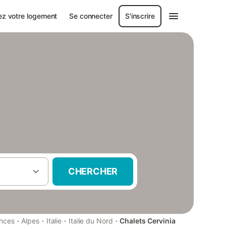
ez votre logement
Se connecter
S'inscrire
CHERCHER
·
·
·
·
ances
Alpes
Italie
Italie du Nord
Chalets Cervinia