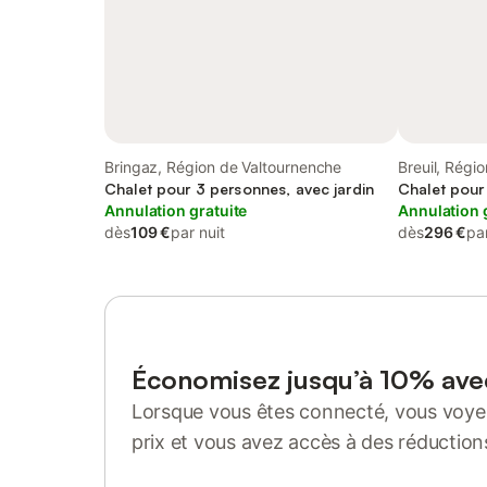
Bringaz, Région de Valtournenche
Breuil, Régi
Chalet pour 3 personnes, avec jardin
Chalet pour
Annulation gratuite
Annulation 
dès
109 €
par nuit
dès
296 €
par
Économisez jusqu’à 10% av
Lorsque vous êtes connecté, vous voyez
prix et vous avez accès à des réduction
Se connecter ou s'inscrire