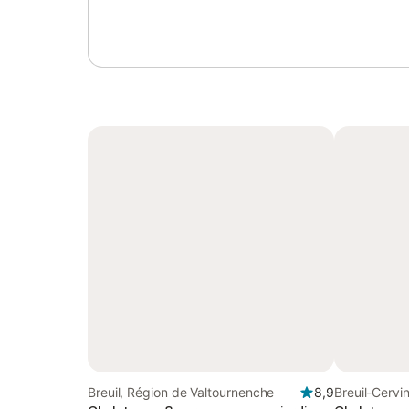
Breuil, Région de Valtournenche
8,9
Breuil-Cervi