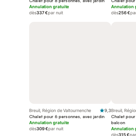
Chalet pour 8 personnes, avec jardin
Valtournenc
Chalet pour
Annulation gratuite
Annulation 
dès
337 €
par nuit
dès
256 €
par
Breuil, Région de Valtournenche
9,3
Breuil, Régi
Chalet pour 6 personnes, avec jardin
Chalet pour 
Annulation gratuite
balcon
dès
309 €
par nuit
Annulation 
dès
315 €
par