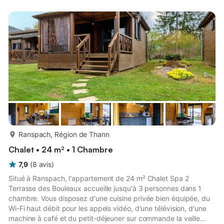
ainsi qu'une télévision. Un lit bébé et une chaise haute sont
également disponibles. Malheureusement, cet hébergement ne
propose pas : la climatisation. Cette location de v...
plus...
Ranspach, Région de Thann
Chalet • 24 m² • 1 Chambre
7,9
(
8
avis
)
Situé à Ranspach, l'appartement de 24 m² Chalet Spa 2
Terrasse des Bouleaux accueille jusqu'à 3 personnes dans 1
chambre. Vous disposez d'une cuisine privée bien équipée, du
Wi-Fi haut débit pour les appels vidéo, d'une télévision, d'une
machine à café et du petit-déjeuner sur commande la veille