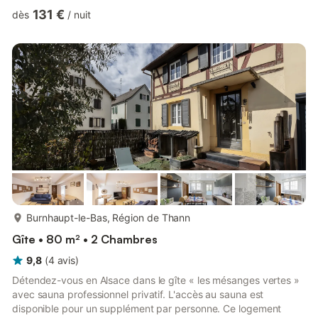
(disponible moyennant un supplément). Pour les familles, 1 lit
131 €
dès
/
nuit
bébé, 1 chaise haute et des serviettes de plage sont
disponibles moyennant un supplément. Profitez de votre
terrasse couverte privée et du balcon avec vue sur la
montagne. La propriété propose une piscine chauffée
partagée, une piscine p...
plus...
Burnhaupt-le-Bas, Région de Thann
Gîte • 80 m² • 2 Chambres
9,8
(
4
avis
)
Détendez-vous en Alsace dans le gîte « les mésanges vertes »
avec sauna professionnel privatif. L'accès au sauna est
disponible pour un supplément par personne. Ce logement