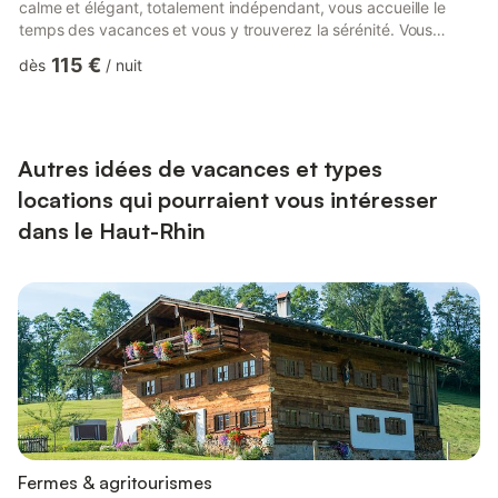
calme et élégant, totalement indépendant, vous accueille le
temps des vacances et vous y trouverez la sérénité. Vous
séjournerez dans un grand appartement au rez-de-chaussée,
115 €
dès
/
nuit
idéal pour une famille ou 2 couples. Le gîte dispose de 2
chambres doubles séparées, avec un lit queen size. La salle
d'eau comprend une douche et des WC séparés. Un salon avec
canapé et télévision est à votre disposition. Le logement est
entièremen...
Autres idées de vacances et types
locations qui pourraient vous intéresser
dans le Haut-Rhin
Fermes & agritourismes