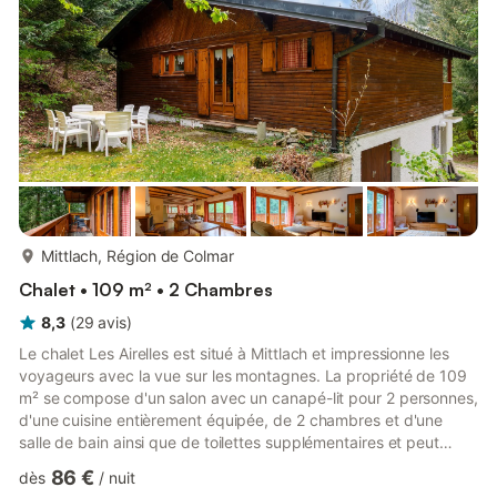
plus...
Mittlach, Région de Colmar
Chalet • 109 m² • 2 Chambres
8,3
(
29
avis
)
Le chalet Les Airelles est situé à Mittlach et impressionne les
voyageurs avec la vue sur les montagnes. La propriété de 109
m² se compose d'un salon avec un canapé-lit pour 2 personnes,
d'une cuisine entièrement équipée, de 2 chambres et d'une
salle de bain ainsi que de toilettes supplémentaires et peut
donc accueillir 6 personnes. Les équipements supplémentaires
86 €
dès
/
nuit
comprennent un Wi-Fi haut débit (adapté aux appels vidéo)