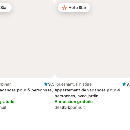
 Star
Hôte Star
rbihan
9,5
Fouesnant, Finistère
9
acances pour 5 personnes,
Appartement de vacances pour 4
personnes, avec jardin
gratuite
Annulation gratuite
nuit
dès
65 €
par nuit