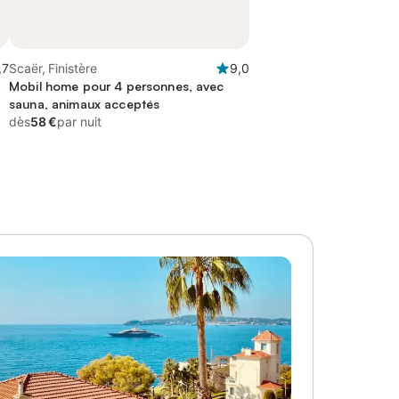
,7
Scaër, Finistère
9,0
Mobil home pour 4 personnes, avec
sauna, animaux acceptés
dès
58 €
par nuit