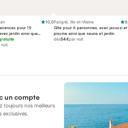
han
10,0
Parigné, Ille-et-Vilaine
9
acances pour 15
Gîte pour 6 personnes, avec jacuzzi et
vec jardin ainsi que
piscine ainsi que sauna et jardin
piscine
gratuite
dès
54 €
par nuit
 nuit
ec un compte
 toujours nos meilleurs
s exclusives.