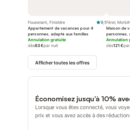
Fouesnant, Finistère
9,1
Férel, Morbi
Appartement de vacances pour 4
Maison de v
personnes, adapté aux familles
personnes, a
Annulation gratuite
terrasse et 
Annulation 
dès
63 €
par nuit
dès
121 €
par
Afficher toutes les offres
Économisez jusqu’à 10% av
Lorsque vous êtes connecté, vous voyez
prix et vous avez accès à des réduction
Se connecter ou s'inscrire