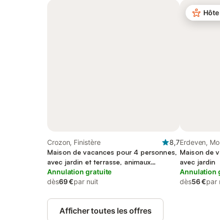
Hôte
Crozon, Finistère
8,7
Erdeven, Mo
Maison de vacances pour 4 personnes,
Maison de v
avec jardin et terrasse, animaux
avec jardin
acceptés
Annulation gratuite
Annulation 
dès
69 €
par nuit
dès
56 €
par 
Afficher toutes les offres