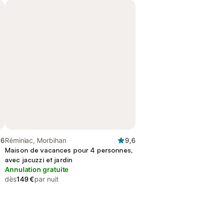
,6
Réminiac, Morbihan
9,6
Maison de vacances pour 4 personnes,
avec jacuzzi et jardin
Annulation gratuite
dès
149 €
par nuit