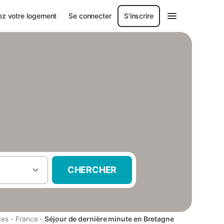
ez votre logement
Se connecter
S'inscrire
CHERCHER
·
·
ces
France
Séjour de dernière minute en Bretagne