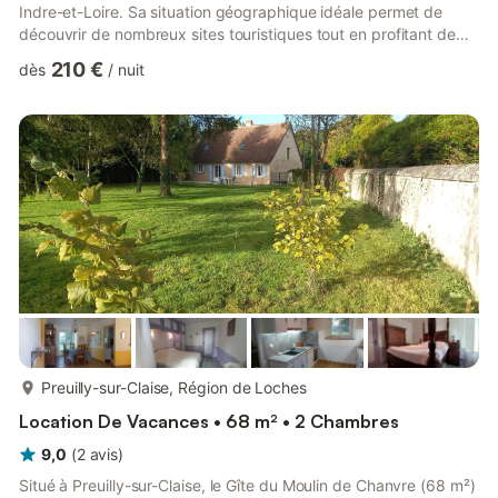
Indre-et-Loire. Sa situation géographique idéale permet de
découvrir de nombreux sites touristiques tout en profitant de
moments de détente grâce à la piscine extérieure ou à l’espace
210 €
dès
/
nuit
bien-être. Vous pouvez réserver, avec un supplément, une
séance privative de spa et/ou sauna en duo, au minimum 24h à
l'avance et selon les disponibilités restantes (détails sur
demande). La piscine (9x4 m) est ouverte en juin, juillet et ...
plus...
Preuilly-sur-Claise, Région de Loches
Location De Vacances • 68 m² • 2 Chambres
9,0
(
2
avis
)
Situé à Preuilly-sur-Claise, le Gîte du Moulin de Chanvre (68 m²)