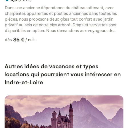
Dans une ancienne dépendance du château attenant, avec
charpentes apparentes et poutres anciennes dans toutes les
pièces, nous proposons deux gîtes tout confort avec jardin
privatif au sein de notre clos arboré. Draps et serviettes sont
disponibles en option. Nous demandons aux voyageurs de
rendre le logement dans le même état de propreté qu'à leur
85 €
dès
/
nuit
arrivée, sinon le ménage est disponible en option moyennant
des frais supplémentaires. Le Gîte Loré, de 60 m², est situé en
rez-de-jardin de la propriété, avec entrée indépendante et peut
accueillir de 2 à 4 personnes. Il comprend : au rez-de-cha...
Autres idées de vacances et types
locations qui pourraient vous intéresser en
Indre-et-Loire