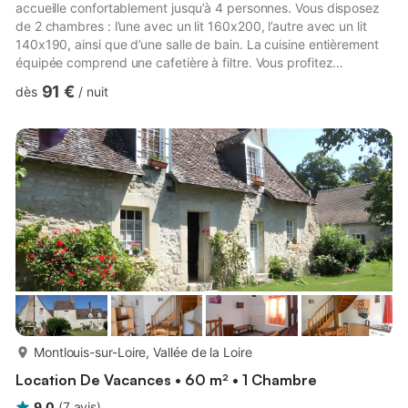
accueille confortablement jusqu’à 4 personnes. Vous disposez
de 2 chambres : l’une avec un lit 160x200, l’autre avec un lit
140x190, ainsi que d’une salle de bain. La cuisine entièrement
équipée comprend une cafetière à filtre. Vous profitez
également d’une télévision privée, d’un lit bébé et d’un
91 €
dès
/
nuit
barbecue privatif avec bois fourni. Détendez-vous sur votre
terrasse privative non couverte, surplombant le bief du moulin,
et accédez à un jardin arboré de 1 300 m² au bord de l’eau. La
pêche est possible dans le bief grâce au prêt...
plus...
Montlouis-sur-Loire, Vallée de la Loire
Location De Vacances • 60 m² • 1 Chambre
9,0
(
7
avis
)