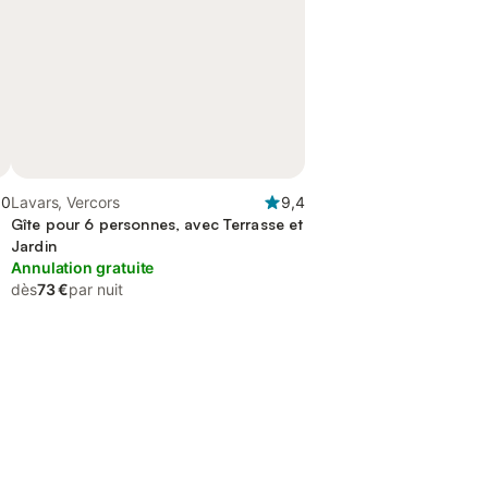
,0
Lavars, Vercors
9,4
Gîte pour 6 personnes, avec Terrasse et
Jardin
Annulation gratuite
dès
73 €
par nuit