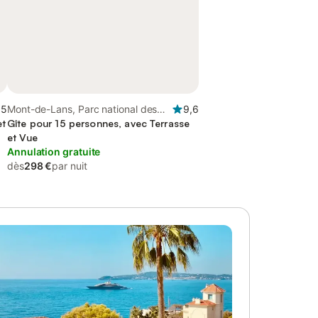
,5
Mont-de-Lans, Parc national des
9,6
et
Écrins
Gîte pour 15 personnes, avec Terrasse
et Vue
Annulation gratuite
dès
298 €
par nuit