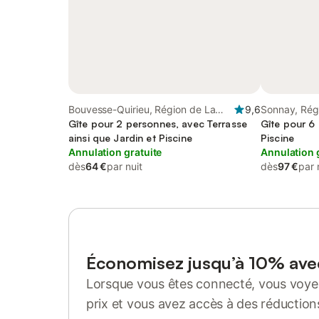
Bouvesse-Quirieu, Région de La
9,6
Sonnay, Rég
Tour-du-Pin
Gîte pour 2 personnes, avec Terrasse
Gîte pour 6
ainsi que Jardin et Piscine
Piscine
Annulation gratuite
Annulation 
dès
64 €
par nuit
dès
97 €
par 
Économisez jusqu’à 10% av
Lorsque vous êtes connecté, vous voyez
prix et vous avez accès à des réduction