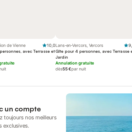
ion de Vienne
10,0
Lans-en-Vercors, Vercors
9
 personnes, avec Terrasse et
Gîte pour 4 personnes, avec Terrasse 
Jardin
gratuite
Annulation gratuite
nuit
dès
55 €
par nuit
ec un compte
 toujours nos meilleurs
s exclusives.