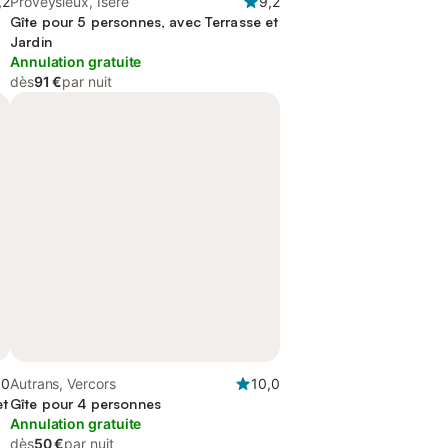
,2
Proveysieux, Isère
9,2
Gîte pour 5 personnes, avec Terrasse et
Jardin
Annulation gratuite
dès
91 €
par nuit
,0
Autrans, Vercors
10,0
et
Gîte pour 4 personnes
Annulation gratuite
dès
50 €
par nuit