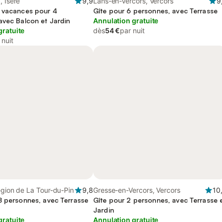
, Isère
9,9
Lans-en-Vercors, Vercors
9
 vacances pour 4
Gîte pour 6 personnes, avec Terrasse
avec Balcon et Jardin
Annulation gratuite
gratuite
dès
54 €
par nuit
 nuit
égion de La Tour-du-Pin
9,8
Gresse-en-Vercors, Vercors
10
8 personnes, avec Terrasse
Gîte pour 2 personnes, avec Terrasse 
Jardin
gratuite
Annulation gratuite