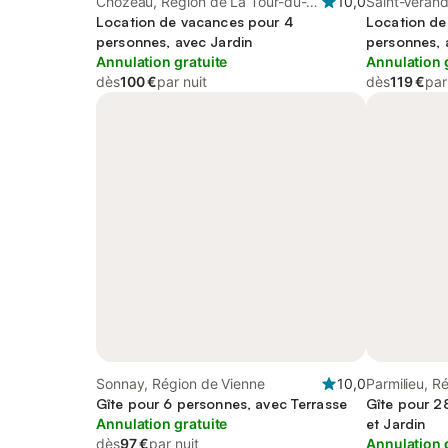
Chozeau, Région de La Tour-du-
10,0
Saint-Vérand
Pin
Location de vacances pour 4
Location de
personnes, avec Jardin
personnes, 
Annulation gratuite
Annulation 
dès
100 €
par nuit
dès
119 €
par
Sonnay, Région de Vienne
10,0
Parmilieu, R
Gîte pour 6 personnes, avec Terrasse
Gîte pour 2
Annulation gratuite
et Jardin
dès
97 €
par nuit
Annulation 