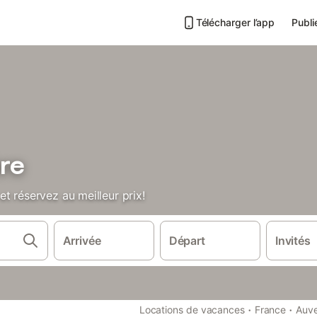
Télécharger l’app
Publi
ère
t réservez au meilleur prix!
Arrivée
Départ
Invités
·
·
Locations de vacances
France
Auve