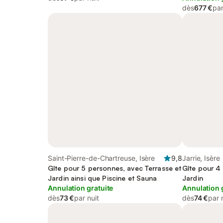
dès
677 €
par
Saint-Pierre-de-Chartreuse, Isère
9,8
Jarrie, Isère
Gîte pour 5 personnes, avec Terrasse et
Gîte pour 4
Jardin ainsi que Piscine et Sauna
Jardin
Annulation gratuite
Annulation 
dès
73 €
par nuit
dès
74 €
par 