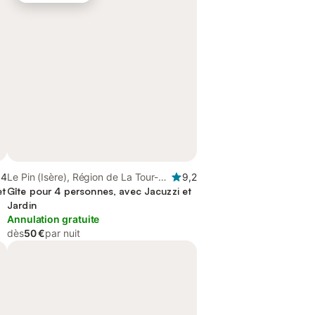
,4
Le Pin (Isère), Région de La Tour-
9,2
et
du-Pin
Gîte pour 4 personnes, avec Jacuzzi et
Jardin
Annulation gratuite
dès
50 €
par nuit