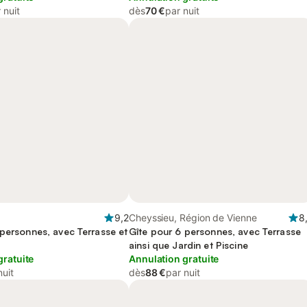
 nuit
dès
70 €
par nuit
9,2
Cheyssieu, Région de Vienne
8
 personnes, avec Terrasse et
Gîte pour 6 personnes, avec Terrasse
ainsi que Jardin et Piscine
gratuite
Annulation gratuite
nuit
dès
88 €
par nuit