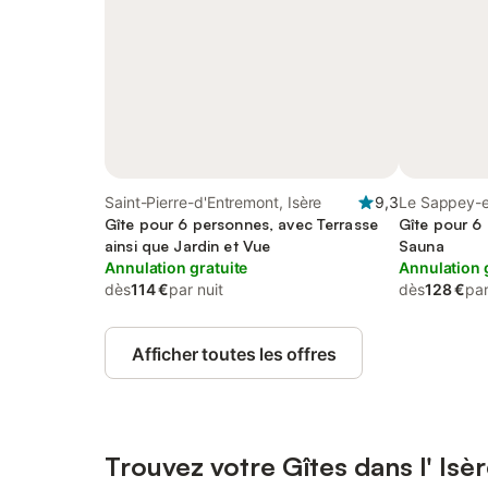
Saint-Pierre-d'Entremont, Isère
9,3
Le Sappey-e
Gîte pour 6 personnes, avec Terrasse
Gîte pour 6
ainsi que Jardin et Vue
Sauna
Annulation gratuite
Annulation 
dès
114 €
par nuit
dès
128 €
par
Afficher toutes les offres
Trouvez votre Gîtes dans l' Isè