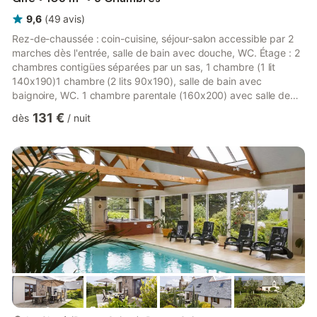
9,6
(
49
avis
)
Rez-de-chaussée : coin-cuisine, séjour-salon accessible par 2
marches dès l'entrée, salle de bain avec douche, WC. Étage : 2
chambres contigües séparées par un sas, 1 chambre (1 lit
140x190)1 chambre (2 lits 90x190), salle de bain avec
baignoire, WC. 1 chambre parentale (160x200) avec salle de
bain (baignoire) et WC privés. Extérieurs : jardin privatif clos
131 €
dès
/
nuit
400 m². Terrasse. Complexe détente payant : piscine, sauna,
spa thérapeutique (adultes uniquement) accessible du 1er avril
jusqu'aux vacances de la Toussaint (de 10h à 20h). Supplément
de 350€ pour une semaine à régler sur place – Réduct...
plus...