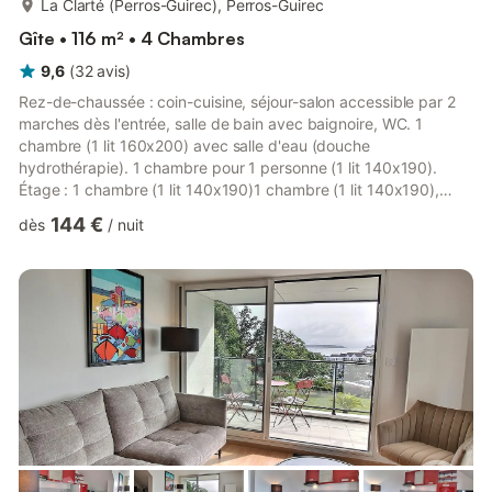
La Clarté (Perros-Guirec), Perros-Guirec
Gîte • 116 m² • 4 Chambres
9,6
(
32
avis
)
Rez-de-chaussée : coin-cuisine, séjour-salon accessible par 2
marches dès l'entrée, salle de bain avec baignoire, WC. 1
chambre (1 lit 160x200) avec salle d'eau (douche
hydrothérapie). 1 chambre pour 1 personne (1 lit 140x190).
Étage : 1 chambre (1 lit 140x190)1 chambre (1 lit 140x190),
salle de bain avec douche et WC. Extérieurs : jardin privatif clos
144 €
dès
/
nuit
800 m². Terrasse plein sud. Complexe détente payant : piscine,
sauna, spa thérapeutique (adultes uniquement) accessible du
1er avril jusqu'à la fin des vacances de la Toussaint (de 10h à
20h). Supplément de 350€ pour une semaine à régler sur ...