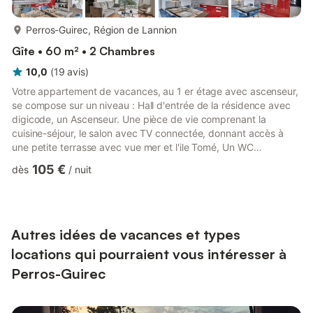
plus...
Perros-Guirec, Région de Lannion
Gîte • 60 m² • 2 Chambres
10,0
(
19
avis
)
Votre appartement de vacances, au 1 er étage avec ascenseur,
se compose sur un niveau : Hall d'entrée de la résidence avec
digicode, un Ascenseur. Une pièce de vie comprenant la
cuisine-séjour, le salon avec TV connectée, donnant accès à
une petite terrasse avec vue mer et l'ile Tomé, Un WC
indépendant, Une salle d'eau avec douche, Une chambre
105 €
dès
/
nuit
comprenant 2 lits de 80x200 pouvant être jumelés sur
demande, en lit de 160x200, Une autre chambre comprenant 1
lit 180x200 pouvant être séparés sur demande, en 2 lits de
90x200. - Extérieurs : Stationnement possible sur le parking
extérieur de la rés...
Autres idées de vacances et types
locations qui pourraient vous intéresser à
Perros-Guirec