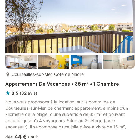
plus...
Courseulles-sur-Mer, Côte de Nacre
Appartement De Vacances • 35 m² • 1 Chambre
8,5
(
32
avis
)
Nous vous proposons à la location, sur la commune de
Courseulles-sur-Mer, ce charmant appartement, à moins d’un
kilomètre de la plage, d’une superficie de 35 m² et pouvant
accueillir jusqu’à 4 voyageurs. Situé au 2e étage (avec
ascenseur), il se compose d’une jolie pièce à vivre de 15 m²,
d'une cuisine équipée, une chambre, une salle d'eau et vous
44 €
dès
/
nuit
pourrez profiter d'un balcon. Le logement se compose de la