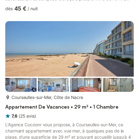
d'une cuisine équipée, d’un coin nuit en mezzanine et d'une
45 €
dès
/
nuit
salle d'eau (douche). Wifi inclus, nous n’attendons plus que vous
! Le logement se compose de la manière suivante : - Une pièce
de vie avec aperçu mer, de 16 m² comprenant canapé, TV et
un coin repas pour deux - Une cuisine ouverte équipée av...
plus...
Courseulles-sur-Mer, Côte de Nacre
Appartement De Vacances • 29 m² • 1 Chambre
7,6
(
25
avis
)
L'Agence Cocoonr vous propose, à Courseulles-sur-Mer, ce
charmant appartement avec vue mer, à quelques pas de la
plage, d’une superficie de 29 m² et pouvant accueillir jusqu’à 4