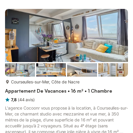
manière suivante : - Une pièce de vie de 15 m² avec TV,
canapé convertible (double) et coin repas. - Une cuisine
équipée avec notamment : bouilloire électrique, four, four à
micro-ondes, g...
plus...
Courseulles-sur-Mer, Côte de Nacre
Appartement De Vacances • 16 m² • 1 Chambre
7,8
(
44
avis
)
L'agence Cocoonr vous propose à la location, à Courseulles-sur-
Mer, ce charmant studio avec mezzanine et vue mer, à 350
mètres de la plage, d’une superficie de 16 m² et pouvant
accueillir jusqu’à 2 voyageurs. Situé au 4ᵉ étage (sans
ascenseur), il se compose d’une jolie pièce à vivre de 16 m²,