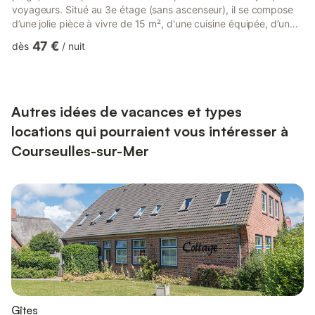
voyageurs. Situé au 3e étage (sans ascenseur), il se compose
d’une jolie pièce à vivre de 15 m², d'une cuisine équipée, d’une
belle chambre et d'une salle d'eau (avec douche). Nous
47 €
dès
/
nuit
n'attendons plus que vous ! Le logement se compose de la
manière suivante : - Une pièce de vie de 15 m² avec canapé-lit,
TV, coin repas - Une cuisine équipée avec notamment : four à
micro-ondes, grille-pain, plaques de cuisson... - Une ch...
Autres idées de vacances et types
locations qui pourraient vous intéresser à
Courseulles-sur-Mer
Gîtes