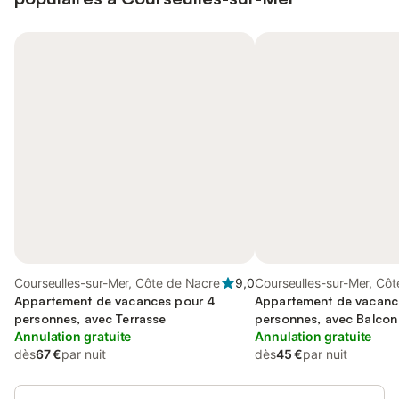
Courseulles-sur-Mer, Côte de Nacre
9,0
Courseulles-sur-Mer, Côt
Appartement de vacances pour 4
Nacre
Appartement de vacanc
personnes, avec Terrasse
personnes, avec Balcon
Annulation gratuite
Annulation gratuite
dès
67 €
par nuit
dès
45 €
par nuit