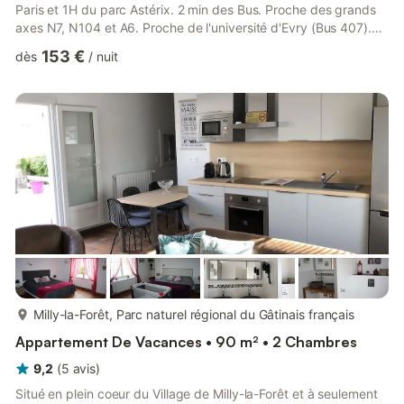
Paris et 1H du parc Astérix. 2 min des Bus. Proche des grands
axes N7, N104 et A6. Proche de l'université d'Evry (Bus 407).
Proche de toute commodité : la poste, bureau de presse,
153 €
dès
/
nuit
Cinéma, pharmacie, restaurants de différente types (Chinois,
Japonais, Italien, Marocain, fast-food, pizzéria,….), magasins,
superette, boucherie, boulangerie…. Balades, pique-niques au
bord de seine, dans les bois et autour des é...
plus...
Milly-la-Forêt, Parc naturel régional du Gâtinais français
Appartement De Vacances • 90 m² • 2 Chambres
9,2
(
5
avis
)
Situé en plein coeur du Village de Milly-la-Forêt et à seulement