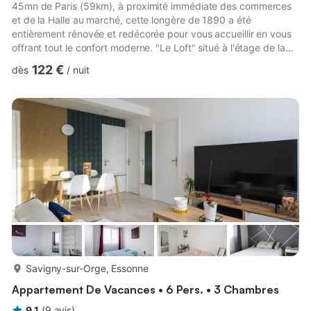
45mn de Paris (59km), à proximité immédiate des commerces
et de la Halle au marché, cette longère de 1890 a été
entièrement rénovée et redécorée pour vous accueillir en vous
offrant tout le confort moderne. "Le Loft" situé à l'étage de la
maison, peux accueillir confortablement jusqu'à 5 personnes.
122 €
dès
/
nuit
Entièrement neuf et meublé avec goût, vous apprécierez son
séjour de 25m2 donnant sur la grande terrasse en clos de mur
exposée plein sud (salon de jardin). Cuisine américaine
entièrement équipée. De part et d'autre de l'appartement...
plus...
Savigny-sur-Orge, Essonne
Appartement De Vacances • 6 Pers. • 3 Chambres
9,1
(
9
avis
)