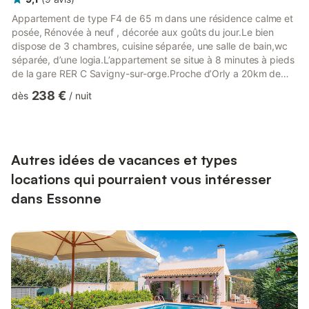
Appartement de type F4 de 65 m dans une résidence calme et
posée, Rénovée à neuf , décorée aux goûts du jour.Le bien
dispose de 3 chambres, cuisine séparée, une salle de bain,wc
séparée, d’une logia.L’appartement se situe à 8 minutes à pieds
de la gare RER C Savigny-sur-orge.Proche d’Orly a 20km de
paris et à 20 minutes en train de la capitale et de ses
238 €
dès
/
nuit
monuments comme la Tour Eiffel ,notre dame, le Louvre.Des
commerces à proximité
Autres idées de vacances et types
locations qui pourraient vous intéresser
dans Essonne