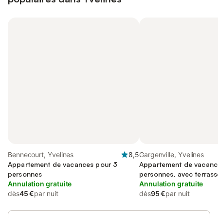
Bennecourt, Yvelines
8,5
Gargenville, Yvelines
Appartement de vacances pour 3
Appartement de vacanc
personnes
personnes, avec terrass
Annulation gratuite
acceptés
Annulation gratuite
dès
45 €
par nuit
dès
95 €
par nuit