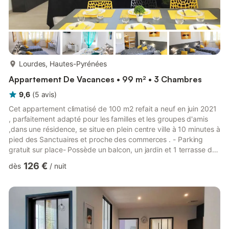
plus...
Lourdes, Hautes-Pyrénées
Appartement De Vacances • 99 m² • 3 Chambres
9,6
(
5
avis
)
Cet appartement climatisé de 100 m2 refait a neuf en juin 2021
, parfaitement adapté pour les familles et les groupes d'amis
,dans une résidence, se situe en plein centre ville à 10 minutes à
pied des Sanctuaires et proche des commerces . - Parking
gratuit sur place- Possède un balcon, un jardin et 1 terrasse de
80 m2 pour manger ensemble et profitez de bain de soleil avec
126 €
dès
/
nuit
vue sur les Montagnes, centre ville.- Cuisine entièrement
équipée avec (four, four à micro onde, lave vaisselle, machine à
sécher et lave linge, bouilloire , cafetière et tous les ustensiles
de cuisine)- 2 chambres climat...