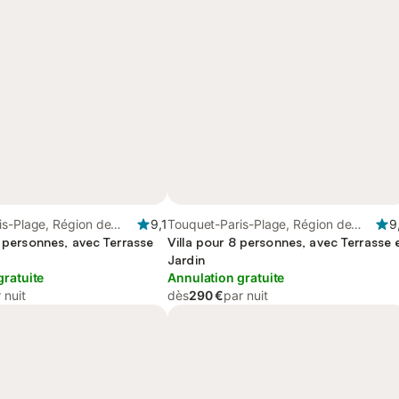
is-Plage, Région de
9,1
Touquet-Paris-Plage, Région de
9
1 personnes, avec Terrasse
Montreuil
Villa pour 8 personnes, avec Terrasse 
Jardin
gratuite
Annulation gratuite
 nuit
dès
290 €
par nuit