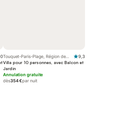
,0
Touquet-Paris-Plage, Région de
9,3
et
Montreuil
Villa pour 10 personnes, avec Balcon et
Jardin
Annulation gratuite
dès
354 €
par nuit