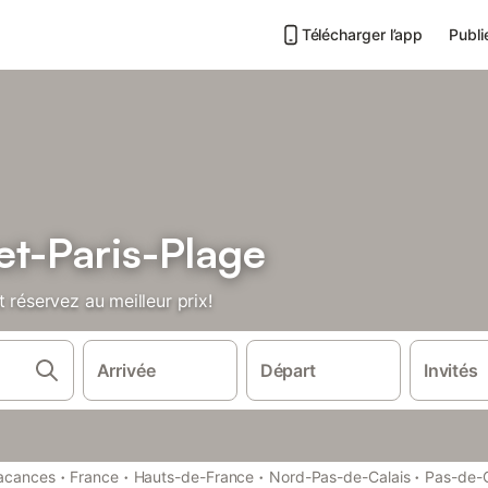
Télécharger l’app
Publi
et-Paris-Plage
 réservez au meilleur prix!
Arrivée
Départ
Invités
·
·
·
·
vacances
France
Hauts-de-France
Nord-Pas-de-Calais
Pas-de-C