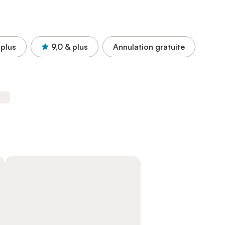
 plus
9,0
& plus
Annulation gratuite