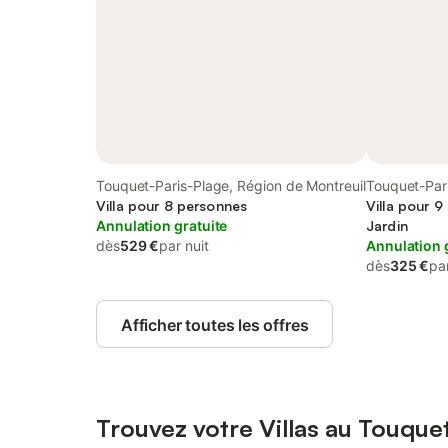
Touquet-Paris-Plage, Région de Montreuil
Touquet-Par
Villa pour 8 personnes
Montreuil
Villa pour 9
Annulation gratuite
Jardin
dès
529 €
par nuit
Annulation 
dès
325 €
par
Afficher toutes les offres
Trouvez votre Villas au Touque