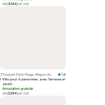
dès
334 €
par nuit
,7
Touquet-Paris-Plage, Région de
7,8
t
Montreuil
Villa pour 6 personnes, avec Terrasse et
Jardin
Annulation gratuite
dès
228 €
par nuit