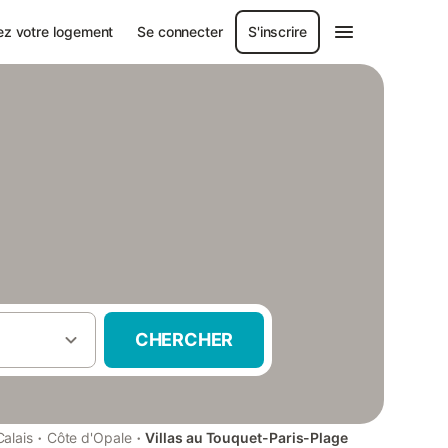
ez votre logement
Se connecter
S'inscrire
CHERCHER
·
·
alais
Côte d'Opale
Villas au Touquet-Paris-Plage