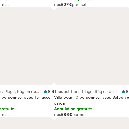
 nuit
dès
527 €
par nuit
is-Plage, Région de
8,6
Touquet-Paris-Plage, Région de
8
2 personnes, avec Terrasse
Montreuil
Villa pour 10 personnes, avec Balcon e
Jardin
gratuite
Annulation gratuite
 nuit
dès
586 €
par nuit