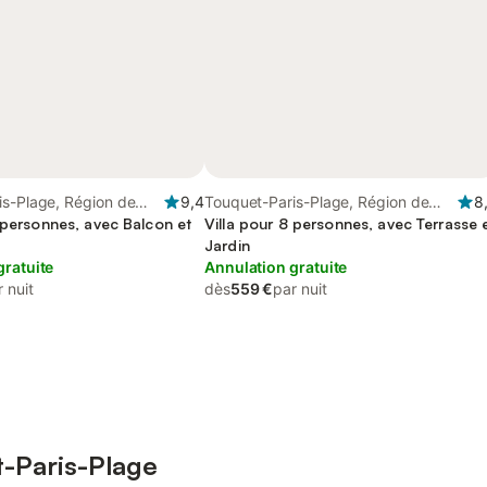
is-Plage, Région de
9,4
Touquet-Paris-Plage, Région de
8
 personnes, avec Balcon et
Montreuil
Villa pour 8 personnes, avec Terrasse 
Jardin
gratuite
Annulation gratuite
 nuit
dès
559 €
par nuit
t-Paris-Plage