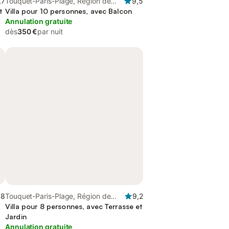
,7
Touquet-Paris-Plage, Région de
9,5
t
Montreuil
Villa pour 10 personnes, avec Balcon
Annulation gratuite
dès
350 €
par nuit
,8
Touquet-Paris-Plage, Région de
9,2
Montreuil
Villa pour 8 personnes, avec Terrasse et
Jardin
Annulation gratuite