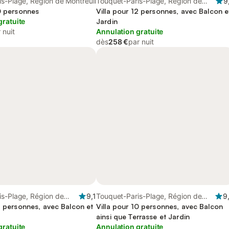
s-Plage, Région de Montreuil
Touquet-Paris-Plage, Région de
9
10 personnes
Montreuil
Villa pour 12 personnes, avec Balcon e
gratuite
Jardin
 nuit
Annulation gratuite
dès
258 €
par nuit
is-Plage, Région de
9,1
Touquet-Paris-Plage, Région de
9
2 personnes, avec Balcon et
Montreuil
Villa pour 10 personnes, avec Balcon
ainsi que Terrasse et Jardin
gratuite
Annulation gratuite