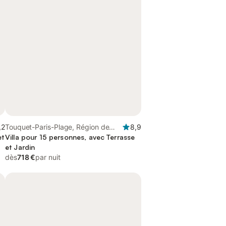
,2
Touquet-Paris-Plage, Région de
8,9
et
Montreuil
Villa pour 15 personnes, avec Terrasse
et Jardin
dès
718 €
par nuit