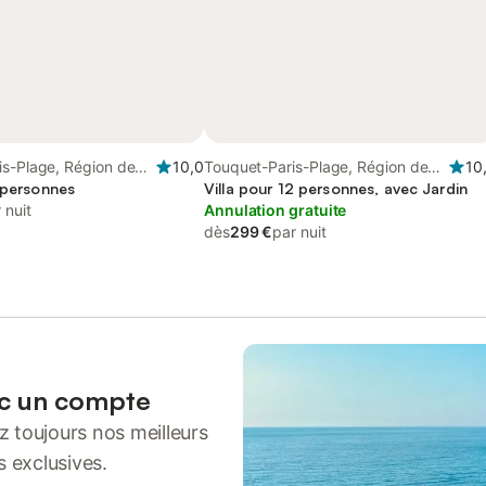
is-Plage, Région de
10,0
Touquet-Paris-Plage, Région de
10
6 personnes
Montreuil
Villa pour 12 personnes, avec Jardin
 nuit
Annulation gratuite
dès
299 €
par nuit
ec un compte
 toujours nos meilleurs
s exclusives.