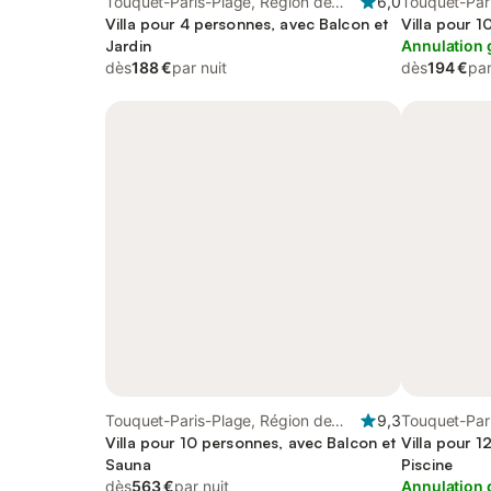
Touquet-Paris-Plage, Région de
6,0
Touquet-Pari
Montreuil
Villa pour 4 personnes, avec Balcon et
Villa pour 
Jardin
Annulation 
dès
188 €
par nuit
dès
194 €
par
Touquet-Paris-Plage, Région de
9,3
Touquet-Par
Montreuil
Villa pour 10 personnes, avec Balcon et
Montreuil
Villa pour 1
Sauna
Piscine
dès
563 €
par nuit
Annulation 