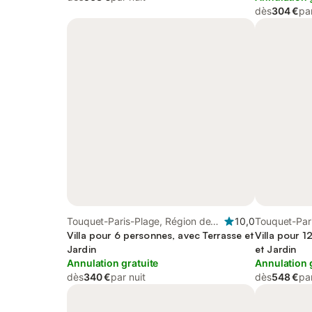
dès
304 €
par
Touquet-Paris-Plage, Région de
10,0
Touquet-Par
Montreuil
Villa pour 6 personnes, avec Terrasse et
Montreuil
Villa pour 1
Jardin
et Jardin
Annulation gratuite
Annulation 
dès
340 €
par nuit
dès
548 €
par