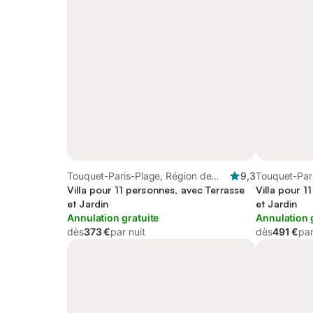
Touquet-Paris-Plage, Région de
9,3
Touquet-Par
Montreuil
Villa pour 11 personnes, avec Terrasse
Montreuil
Villa pour 1
et Jardin
et Jardin
Annulation gratuite
Annulation 
dès
373 €
par nuit
dès
491 €
par