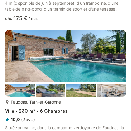
4 m (disponible de juin à septembre), d'un trampoline, d'une
table de ping-pong, d'un terrain de sport et d'une terrasse
couverte avec vue sur le tout. Transats, salon de jardin et un
175 €
dès
/
nuit
grand barbecue rendent la vie en extérieur agréable. Explorez
le Tarn-et-Garonne Située dans le village perché de Piquecos,
vous êtes entouré de joyaux médiévaux comme Montpezat-de-
Quercy, Caylus et Moissac avec son abbaye,...
plus...
Faudoas, Tarn-et-Garonne
Villa • 230 m² • 6 Chambres
10,0
(
2
avis
)
Située au calme, dans la campagne verdoyante de Faudoas, la