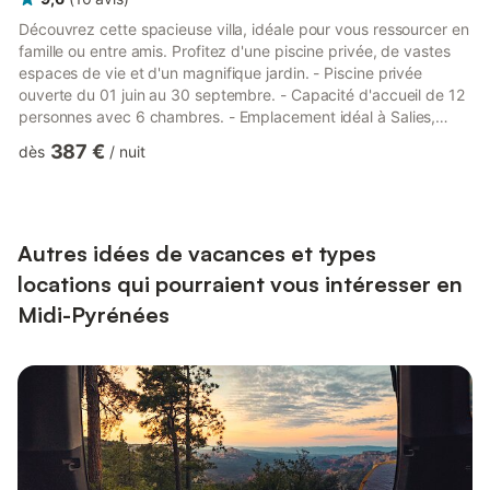
Découvrez cette spacieuse villa, idéale pour vous ressourcer en
famille ou entre amis. Profitez d'une piscine privée, de vastes
espaces de vie et d'un magnifique jardin. - Piscine privée
ouverte du 01 juin au 30 septembre. - Capacité d'accueil de 12
personnes avec 6 chambres. - Emplacement idéal à Salies,
proche de la nature et des activités. Extérieur : L'espace
387 €
dès
/
nuit
extérieur, accueillant, comprend une piscine privée ouverte du
01 juin au 30 septembre, parfaite pour les journées chaudes,
ainsi qu'un beau jardin doté de mobilier de jardin et de transats.
Savourez des barbecues en soirée sous un...
Autres idées de vacances et types
locations qui pourraient vous intéresser en
Midi-Pyrénées