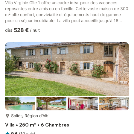
Villa Virginie Gîte 1 offre un cadre idéal pour des vacances
reposantes entre amis ou en famille. Cette vaste maison de 300
m² allie confort, convivialité et équipements haut de gamme
pour un séjour inoubliable. La villa peut accueillir jusqu’à 16
personnes et comprend 6 chambres, 4 salles de bains et 3
528 €
dès
/
nuit
toilettes supplémentaires, réparties avec soin pour offrir à
chacun son espace. Le grand salon lumineux et la cuisine
entièrement équipée permettent de partager de bons moments
autour de repas conviviaux. Côté confort, vous profiter...
plus...
Saliès, Région d'Albi
Villa • 250 m² • 6 Chambres
9,6
(
10
avis
)