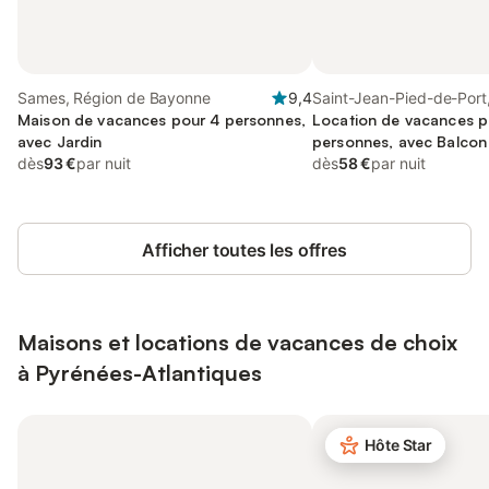
Sames, Région de Bayonne
9,4
Saint-Jean-Pied-de-Port
Maison de vacances pour 4 personnes,
de Bayonne
Location de vacances p
avec Jardin
personnes, avec Balcon 
dès
93 €
par nuit
enfant
dès
58 €
par nuit
Afficher toutes les offres
Maisons et locations de vacances de choix
à Pyrénées-Atlantiques
Hôte Star