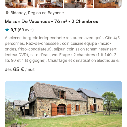
plus...
Bidarray, Région de Bayonne
Maison De Vacances • 76 m² • 2 Chambres
9,7
(
69
avis
)
Ancienne bergerie indépendante restaurée avec goût. Gîte 4/5
personnes. Rez-de-chaussée : coin cuisine équipé (micro-
ondes, frigo-congélateur), séjour, coin salon (cheminée/insert,
lecteur DVD), salle d'eau, wc. Etage : 2 chambres (1 lit 140. 2
lits 90 et 1 lit gigogne). Chauffage et climatisation électrique en
supplément. Climatisation dans le séjour uniquement. Possibilité
65 €
dès
/
nuit
location draps + linge de toilette. Terrasse, terrain clos. Salon
de jardin, barbecue. Nombreuses randonnées et activités au
départ du gîte. Site calme et ombragé en bordure de rivière
poissonneuse (truites) à 500 m du ...