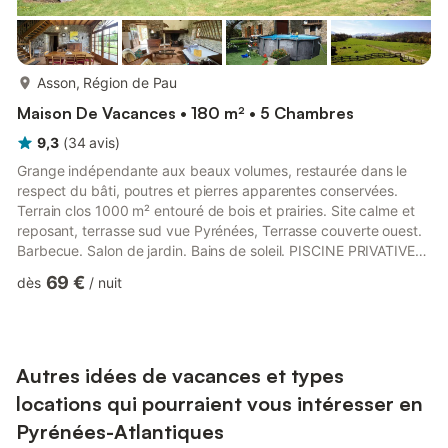
plus...
Asson, Région de Pau
Maison De Vacances • 180 m² • 5 Chambres
9,3
(
34
avis
)
Grange indépendante aux beaux volumes, restaurée dans le
respect du bâti, poutres et pierres apparentes conservées.
Terrain clos 1000 m² entouré de bois et prairies. Site calme et
reposant, terrasse sud vue Pyrénées, Terrasse couverte ouest.
Barbecue. Salon de jardin. Bains de soleil. PISCINE PRIVATIVE
HORS SOL non chauffée (Baignade de juin à septembre selon
69 €
dès
/
nuit
météo). Rez-de-chaussée : - Grand séjour salon (TV, lecteur
DVD, cheminée foyer ouvert, box internet fibre) - Coin cuisine
(lave-vaisselle, four et micro-ondes, plaques vitros 3 foyers,
frigo-congélateur) - 1 chambre (1 lit 160). Salle...
Autres idées de vacances et types
locations qui pourraient vous intéresser en
Pyrénées-Atlantiques