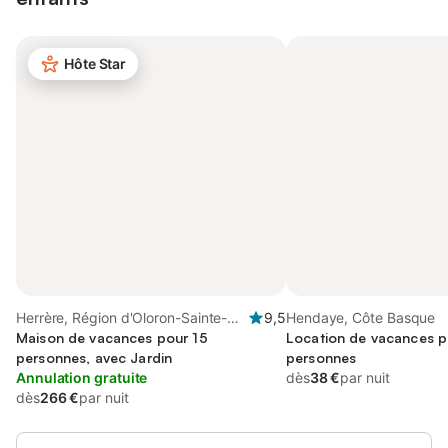
Hôte Star
Herrère, Région d'Oloron-Sainte-
9,5
Hendaye, Côte Basque
Marie
Maison de vacances pour 15
Location de vacances p
personnes, avec Jardin
personnes
Annulation gratuite
dès
38 €
par nuit
dès
266 €
par nuit