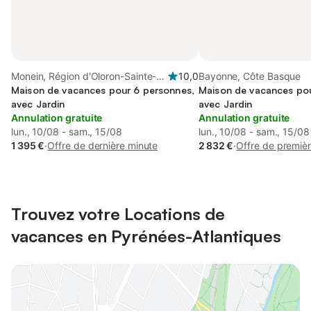
Monein, Région d'Oloron-Sainte-
10,0
Bayonne, Côte Basque
Marie
Maison de vacances pour 6 personnes,
Maison de vacances pou
avec Jardin
avec Jardin
Annulation gratuite
Annulation gratuite
lun., 10/08 - sam., 15/08
lun., 10/08 - sam., 15/08
1 395 €
·
Offre de dernière minute
2 832 €
·
Offre de premièr
Trouvez votre Locations de
vacances en Pyrénées-Atlantiques