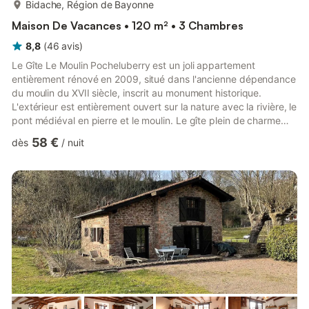
plus...
Bidache, Région de Bayonne
Maison De Vacances • 120 m² • 3 Chambres
8,8
(
46
avis
)
Le Gîte Le Moulin Pocheluberry est un joli appartement
entièrement rénové en 2009, situé dans l'ancienne dépendance
du moulin du XVII siècle, inscrit au monument historique.
L'extérieur est entièrement ouvert sur la nature avec la rivière, le
pont médiéval en pierre et le moulin. Le gîte plein de charme
avec ses pierres apparentes et les murs en chaux peut
58 €
dès
/
nuit
accueillir jusqu'à 6 personnes. Il se compose d'un salon-séjour
avec cuisine ouverte, de trois chambres, de deux salles de bain
avec douche, d'une terrasse et barbecue et d'un parking privé
sur place. Draps et serviettes en supplément par...