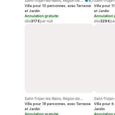
Saint-Trojan-les-Bains, Région de
9,7
Saint-Trojan
Rochefort
Villa pour 10 personnes, avec Terrasse
Rochefort
Villa pour 1
et Jardin
et Jardin
Annulation gratuite
Annulation 
dès
317 €
par nuit
dès
329 €
par
Saint-Trojan-les-Bains, Région de
Saint-Trojan
Rochefort
Villa pour 18 personnes, avec Terrasse
Rochefort
Villa pour 6
et Jardin
Jardin
Annulation gratuite
Annulation 