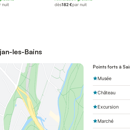
 nuit
dès
182 €
par nuit
ojan-les-Bains
Points forts à Sa
Musée
Château
Excursion
Marché