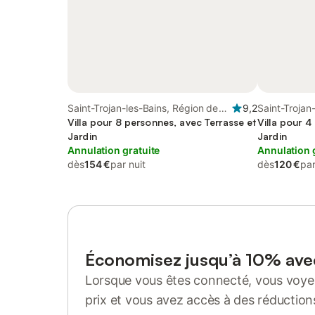
Saint-Trojan-les-Bains, Région de
9,2
Saint-Trojan
Rochefort
Villa pour 8 personnes, avec Terrasse et
Rochefort
Villa pour 4
Jardin
Jardin
Annulation gratuite
Annulation 
dès
154 €
par nuit
dès
120 €
par
Économisez jusqu’à 10% av
Lorsque vous êtes connecté, vous voyez
prix et vous avez accès à des réduction