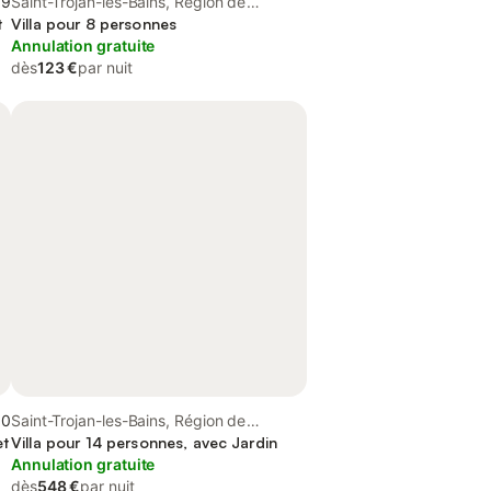
,9
Saint-Trojan-les-Bains, Région de
t
Rochefort
Villa pour 8 personnes
Annulation gratuite
dès
123 €
par nuit
,0
Saint-Trojan-les-Bains, Région de
et
Rochefort
Villa pour 14 personnes, avec Jardin
Annulation gratuite
dès
548 €
par nuit