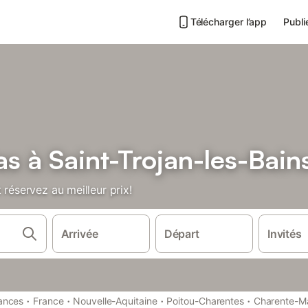
Télécharger l’app
Publi
as à Saint-Trojan-les-Bain
 réservez au meilleur prix!
Arrivée
Départ
Invités
·
·
·
·
ances
France
Nouvelle-Aquitaine
Poitou-Charentes
Charente-Ma