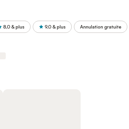
8,0
& plus
9,0
& plus
Annulation gratuite