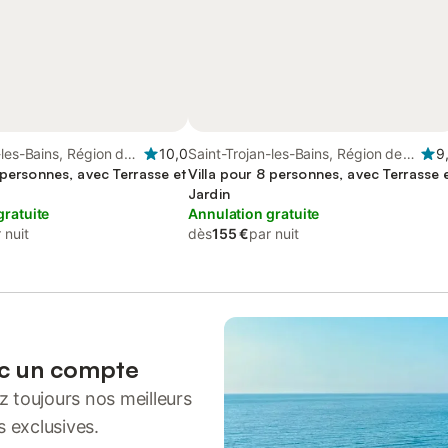
-les-Bains, Région de
10,0
Saint-Trojan-les-Bains, Région de
9
 personnes, avec Terrasse et
Rochefort
Villa pour 8 personnes, avec Terrasse 
Jardin
gratuite
Annulation gratuite
 nuit
dès
155 €
par nuit
ec un compte
 toujours nos meilleurs
s exclusives.