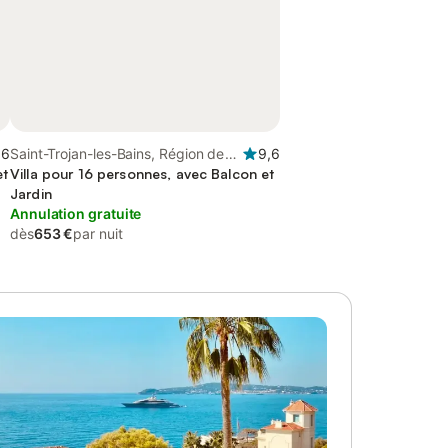
,6
Saint-Trojan-les-Bains, Région de
9,6
et
Rochefort
Villa pour 16 personnes, avec Balcon et
Jardin
Annulation gratuite
dès
653 €
par nuit