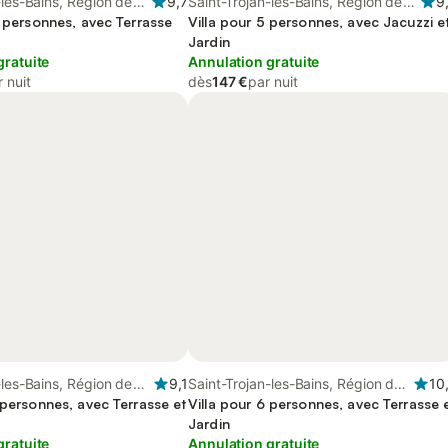
-les-Bains, Région de
9,7
Saint-Trojan-les-Bains, Région de
9
1 personnes, avec Terrasse
Rochefort
Villa pour 5 personnes, avec Jacuzzi e
Jardin
gratuite
Annulation gratuite
 nuit
dès
147 €
par nuit
-les-Bains, Région de
9,1
Saint-Trojan-les-Bains, Région de
10
 personnes, avec Terrasse et
Rochefort
Villa pour 6 personnes, avec Terrasse 
Jardin
gratuite
Annulation gratuite