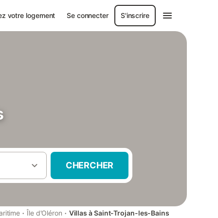
ez votre logement
Se connecter
S'inscrire
s
CHERCHER
·
·
ritime
Île d'Oléron
Villas à Saint-Trojan-les-Bains