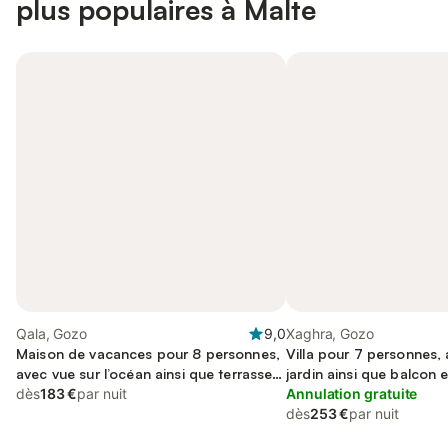
plus populaires à Malte
Qala, Gozo
9,0
Xaghra, Gozo
Maison de vacances pour 8 personnes,
Villa pour 7 personnes, 
avec vue sur l’océan ainsi que terrasse
jardin ainsi que balcon e
et piscine, animaux acceptés
dès
183 €
par nuit
l’océan
Annulation gratuite
dès
253 €
par nuit