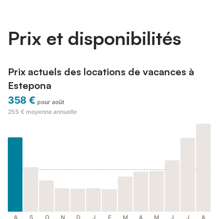
Prix et disponibilités
Prix actuels des locations de vacances à
Estepona
358 €
pour août
255 €
moyenne annuelle
A
S
O
N
D
J
F
M
A
M
J
J
A