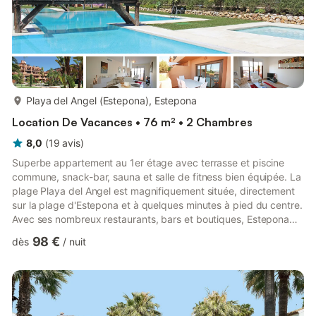
plus...
Playa del Angel (Estepona), Estepona
Location De Vacances • 76 m² • 2 Chambres
8,0
(
19
avis
)
Superbe appartement au 1er étage avec terrasse et piscine
commune, snack-bar, sauna et salle de fitness bien équipée. La
plage Playa del Angel est magnifiquement située, directement
sur la plage d'Estepona et à quelques minutes à pied du centre.
Avec ses nombreux restaurants, bars et boutiques, Estepona
est une fantastique destination de vacances offrant de
98 €
dès
/
nuit
nombreuses possibilités de loisirs et de sports nautiques. Avec
location de bateaux et excursions de pêche. Les excursions
régulières pour observer les dauphins constituent une manière
très particulière de découvrir les eaux au large de ...