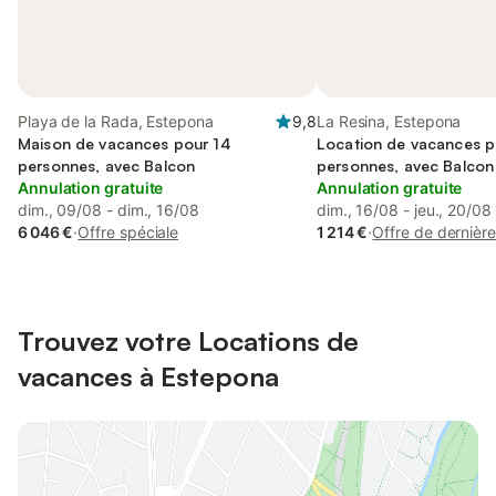
Playa de la Rada, Estepona
9,8
La Resina, Estepona
Maison de vacances pour 14
Location de vacances p
personnes, avec Balcon
personnes, avec Balcon 
Annulation gratuite
et Bassin pour enfant
Annulation gratuite
dim., 09/08 - dim., 16/08
dim., 16/08 - jeu., 20/08
6 046 €
·
Offre spéciale
1 214 €
·
Offre de dernièr
Trouvez votre Locations de
vacances à Estepona