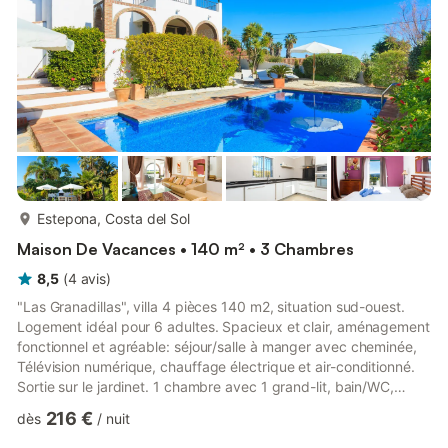
chauffage à air chaud. 1 chambre avec 1 lit (160 c...
plus...
Estepona, Costa del Sol
Maison De Vacances • 140 m² • 3 Chambres
8,5
(
4
avis
)
"Las Granadillas", villa 4 pièces 140 m2, situation sud-ouest.
Logement idéal pour 6 adultes. Spacieux et clair, aménagement
fonctionnel et agréable: séjour/salle à manger avec cheminée,
Télévision numérique, chauffage électrique et air-conditionné.
Sortie sur le jardinet. 1 chambre avec 1 grand-lit, bain/WC,
lavabo, chauffage électrique et air-conditionné. Cuisine ouverte
216 €
dès
/
nuit
(four, lave-vaisselle, 4 plaques vitrocéramiques, grille-pain,
bouilloire électrique, micro-ondes, congélateur, cafetière