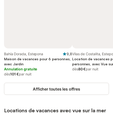
Bahía Dorada, Estepona
9,8
Vilas de Costalita, Estep
Maison de vacances pour 6 personnes,
Location de vacances p
avec Jardin
personnes, avec Vue sur 
Annulation gratuite
que Terrasse et Piscine
dès
80 €
par nuit
dès
101 €
par nuit
Afficher toutes les offres
Locations de vacances avec vue sur la mer