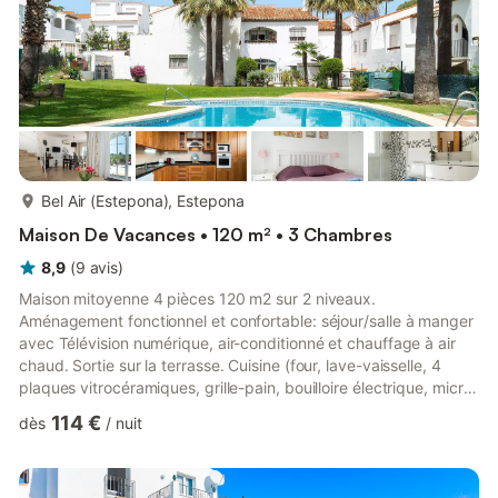
plus...
Bel Air (Estepona), Estepona
Maison De Vacances • 120 m² • 3 Chambres
8,9
(
9
avis
)
Maison mitoyenne 4 pièces 120 m2 sur 2 niveaux.
Aménagement fonctionnel et confortable: séjour/salle à manger
avec Télévision numérique, air-conditionné et chauffage à air
chaud. Sortie sur la terrasse. Cuisine (four, lave-vaisselle, 4
plaques vitrocéramiques, grille-pain, bouilloire électrique, micro-
ondes, congélateur, cafetière électrique). Douche/WC. À l'étage
114 €
dès
/
nuit
supérieur: 1 chambre avec 1 grand-lit (140 cm, longueur 200
cm), air-conditionné et chauffage à air chaud. 1 chambre avec 1
grand-lit (160 cm, longueur 200 cm), air-conditionné et