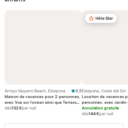
Hôte Star
Arroyo Vaquero Beach, Estepona
9,5
Estepona, Costa del Sol
Maison de vacances pour 2 personnes,
Location de vacances p
avec Vue sur l’océan ainsi que Terrasse
personnes, avec Jardin
et Piscine
dès
132 €
par nuit
Annulation gratuite
dès
144 €
par nuit