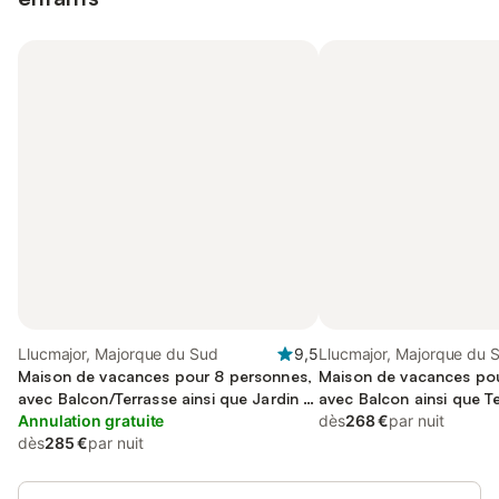
Llucmajor, Majorque du Sud
9,5
Llucmajor, Majorque du 
Maison de vacances pour 8 personnes,
Maison de vacances pou
avec Balcon/Terrasse ainsi que Jardin et
avec Balcon ainsi que Te
Piscine
Annulation gratuite
Piscine
dès
268 €
par nuit
dès
285 €
par nuit