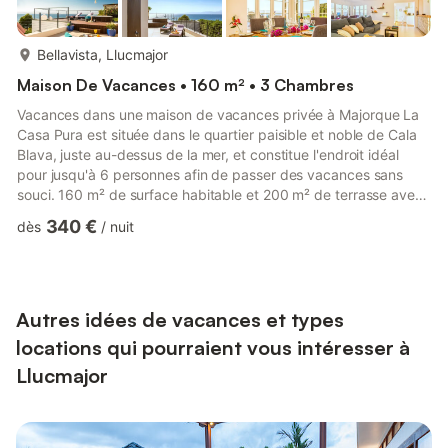
plus...
Bellavista, Llucmajor
Maison De Vacances • 160 m² • 3 Chambres
Vacances dans une maison de vacances privée à Majorque La
Casa Pura est située dans le quartier paisible et noble de Cala
Blava, juste au-dessus de la mer, et constitue l'endroit idéal
pour jusqu'à 6 personnes afin de passer des vacances sans
souci. 160 m² de surface habitable et 200 m² de terrasse avec
plusieurs coins ombragés vous attendent. La maison de
340 €
dès
/
nuit
vacances est entourée d'un jardin bien entretenu avec des
palmiers, des citronniers, des orangers et des oliviers, ainsi que
de nombreux arbustes fleuris. Trois chambres spacieuses avec
de grands lits doubles confortables, deux salles de ...
Autres idées de vacances et types
locations qui pourraient vous intéresser à
Llucmajor