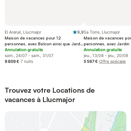
El Arenal, Llucmajor
9,9
Sa Torre, Llucmajor
Maison de vacances pour 12
Maison de vacances po
personnes, avec Balcon ainsi que Jardin
personnes, avec Jardin
et Sauna
Annulation gratuite
Annulation gratuite
sam., 24/07 - sam., 31/07
jeu., 13/08 - jeu., 20/08
9 809 €
·
7 nuits
5 567 €
·
Offre spéciale
Trouvez votre Locations de
vacances à Llucmajor