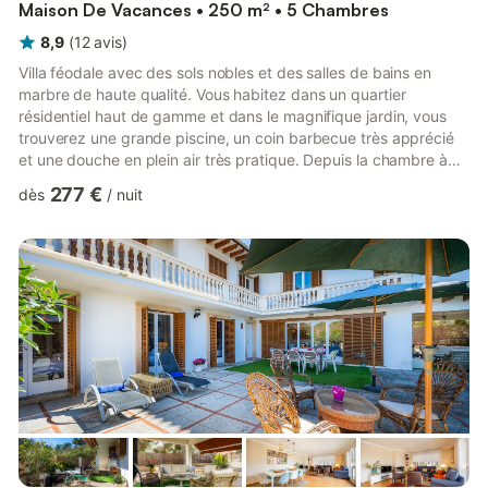
Maison De Vacances • 250 m² • 5 Chambres
8,9
(
12
avis
)
Villa féodale avec des sols nobles et des salles de bains en
marbre de haute qualité. Vous habitez dans un quartier
résidentiel haut de gamme et dans le magnifique jardin, vous
trouverez une grande piscine, un coin barbecue très apprécié
et une douche en plein air très pratique. Depuis la chambre à
coucher principale, vous avez même une vue sur la mer et la
277 €
dès
/
nuit
grande baie de Palma. En été, la piscine reste à moitié couverte
et peut être entièrement couverte pendant les mois plus frais et
chauffée sur demande (au moins une semaine avant l'arrivée +
frais supplémentaires). Il en va de même pour ...