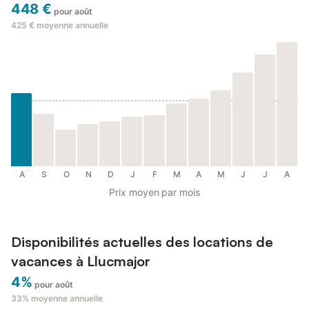
448 €
pour août
425 €
moyenne annuelle
A
S
O
N
D
J
F
M
A
M
J
J
A
Prix moyen par mois
Disponibilités actuelles des locations de
vacances à Llucmajor
4%
pour août
33%
moyenne annuelle