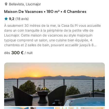
plus...
Bellavista, Llucmajor
Maison De Vacances • 180 m² • 4 Chambres
9,2
(
18
avis
)
À seulement 30 mètres de la mer, la Casa Es Pí vous accueille
dans un coin tranquille à la périphérie de la petite ville de
Llucmajor. Cette maison de vacances au style majorquin
typique comprend un salon, une cuisine bien équipée, 4
chambres et 2 salles de bain, pouvant accueillir jusqu'à 8
personnes. Tout est prévu pour les plus petits, ainsi que le Wi-
300 €
dès
/
nuit
Fi, une cheminée et une télévision. À l'extérieur, entourés de
pins, vous profiterez de journées reposantes grâce à la brise
marine, au mobilier de jardin et au barbecue. En 20 minutes en
voiture, vous atteindrez restaurants, bars, commerce...