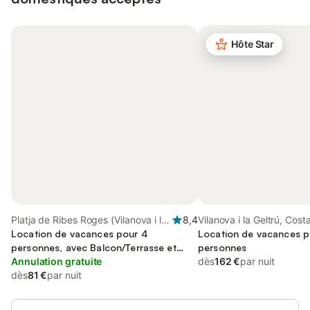
Hôte Star
Platja de Ribes Roges (Vilanova i la
8,4
Vilanova i la Geltrú, Cost
Geltrú), Vilanova i la Geltrú
Location de vacances pour 4
Location de vacances p
personnes, avec Balcon/Terrasse et
personnes
Jardin
Annulation gratuite
dès
162 €
par nuit
dès
81 €
par nuit