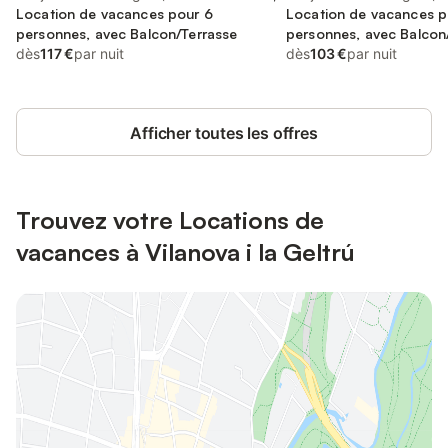
Geltrú), Vilanova i la Geltrú
Location de vacances pour 6
Geltrú), Vilanova i la Gelt
Location de vacances p
personnes, avec Balcon/Terrasse
personnes, avec Balcon
dès
117 €
par nuit
dès
103 €
par nuit
Afficher toutes les offres
Trouvez votre Locations de
vacances à Vilanova i la Geltrú