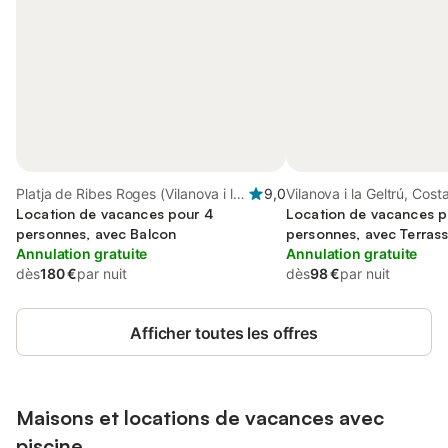
Platja de Ribes Roges (Vilanova i la
9,0
Vilanova i la Geltrú, Cost
Geltrú), Vilanova i la Geltrú
Location de vacances pour 4
Location de vacances p
personnes, avec Balcon
personnes, avec Terrass
Annulation gratuite
Annulation gratuite
dès
180 €
par nuit
dès
98 €
par nuit
Afficher toutes les offres
Maisons et locations de vacances avec
piscine