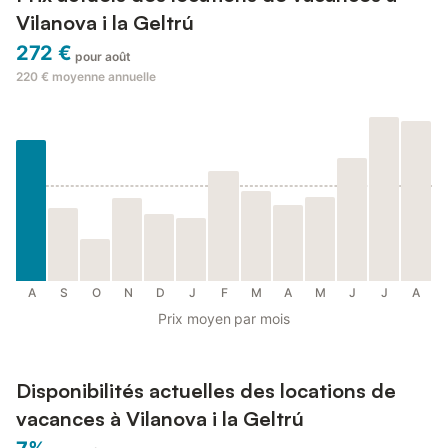
Vilanova i la Geltrú
272 €
pour août
220 €
moyenne annuelle
A
S
O
N
D
J
F
M
A
M
J
J
A
Prix moyen par mois
Disponibilités actuelles des locations de
vacances à Vilanova i la Geltrú