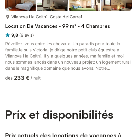
plus...
Vilanova i la Geltrú, Costa del Garraf
Location De Vacances • 99 m² • 4 Chambres
9,8
(
9
avis
)
Réveillez-vous entre les chevaux. Un paradis pour toute la
familleJe suis Victoria, je dirige notre petit club équestre à
Vilanova i la Geltrú. Il y a quelques années, ma famille et moi
nous sommes lancés dans un nouveau projet: un logement rural
dans le magnifique domaine que nous avons. Notre
appartement au premier étage de la maison avec vue sur
233 €
dès
/
nuit
Vilanova et la mer, avec notre pin centenaire comme cadre, est
devenu au fil des ans l'une de nos plus grandes réalisations.
Hébergement en harmonie avec l'environnement:
L'appartement a des extérieurs enviables. Ils comprennent: la
piscine, la p...
Prix et disponibilités
Prix actuels des locations de vacances à