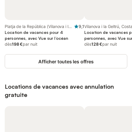
Platja de la República (Vilanova i la
9,1
Vilanova i la Geltrú, Cost
Geltrú), Vilanova i la Geltrú
Location de vacances pour 4
Location de vacances p
personnes, avec Vue sur l’océan
personnes, avec Vue sur
dès
198 €
par nuit
Balcon/Terrasse
dès
128 €
par nuit
Afficher toutes les offres
Locations de vacances avec annulation
gratuite