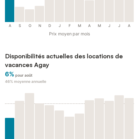
A
S
O
N
D
J
F
M
A
M
J
J
A
Prix moyen par mois
Disponibilités actuelles des locations de
vacances Agay
6%
pour août
46%
moyenne annuelle