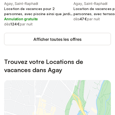
Agay, Saint-Raphaël
Agay, Saint-Raphaël
Location de vacances pour 2
Location de vacances p
personnes, avec piscine ainsi que jardin
personnes, avec terrass
et bassin pour enfant, animaux
Annulation gratuite
dès
47 €
par nuit
acceptés
dès
124 €
par nuit
Afficher toutes les offres
Trouvez votre Locations de
vacances dans Agay