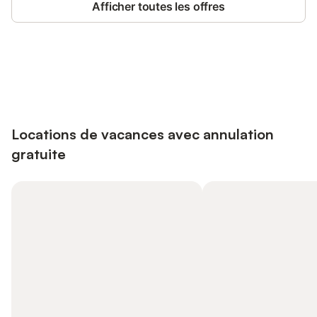
Afficher toutes les offres
Connectez-vous et économisez
Se connecter
jusqu'à 10% sur nos logements.
Locations de vacances avec annulation
gratuite