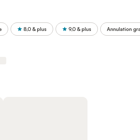
e
8,0
& plus
9,0
& plus
Annulation gra