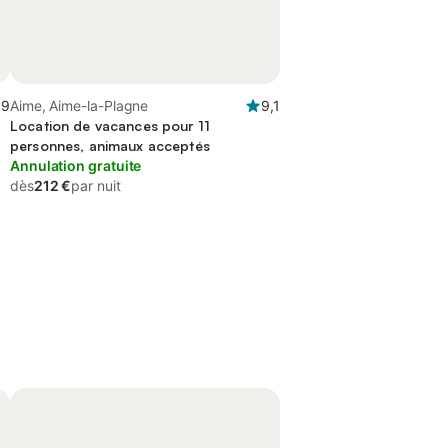
,9
Aime, Aime-la-Plagne
9,1
Location de vacances pour 11
personnes, animaux acceptés
Annulation gratuite
dès
212 €
par nuit