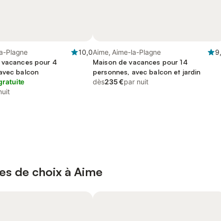
la-Plagne
10,0
Aime, Aime-la-Plagne
9
 vacances pour 4
Maison de vacances pour 14
avec balcon
personnes, avec balcon et jardin
gratuite
dès
235 €
par nuit
nuit
es de choix à Aime