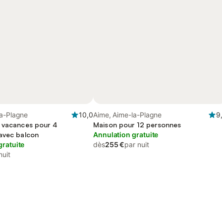
la-Plagne
10,0
Aime, Aime-la-Plagne
9
 vacances pour 4
Maison pour 12 personnes
avec balcon
Annulation gratuite
gratuite
dès
255 €
par nuit
nuit