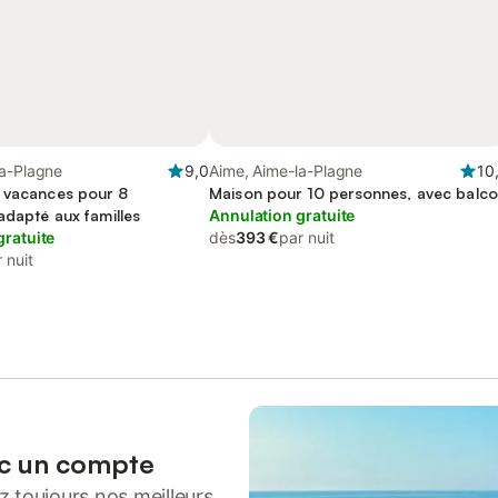
la-Plagne
9,0
Aime, Aime-la-Plagne
10
 vacances pour 8
Maison pour 10 personnes, avec balc
adapté aux familles
Annulation gratuite
gratuite
dès
393 €
par nuit
 nuit
ec un compte
 toujours nos meilleurs