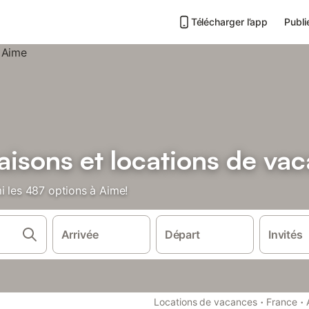
Télécharger l’app
Publi
aisons et locations de va
i les 487 options à Aime!
Arrivée
Départ
Invités
·
·
Locations de vacances
France