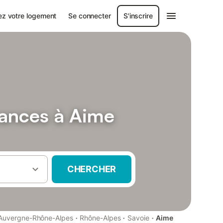
ez votre logement
Se connecter
S'inscrire
cances à Aime
CHERCHER
·
·
·
Auvergne-Rhône-Alpes
Rhône-Alpes
Savoie
Aime