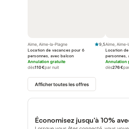
Aime, Aime-la-Plagne
9,5
Aime, Aime-
Location de vacances pour 6
Location de
personnes, avec balcon
personnes, 
Annulation gratuite
Annulation 
dès
110 €
par nuit
dès
276 €
par
Afficher toutes les offres
Économisez jusqu’à 10% av
Lorsque vous êtes connecté, vous voyez