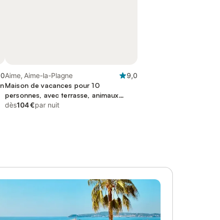
,0
Aime, Aime-la-Plagne
9,0
on
Maison de vacances pour 10
personnes, avec terrasse, animaux
acceptés
dès
104 €
par nuit