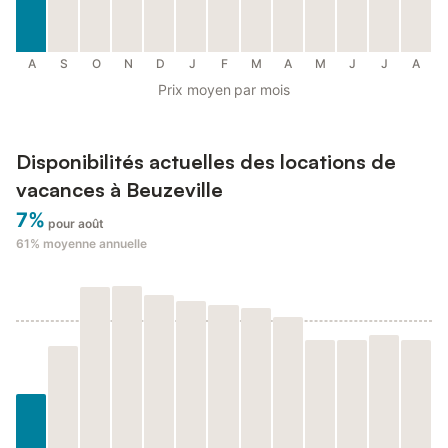
A
S
O
N
D
J
F
M
A
M
J
J
A
Prix moyen par mois
Disponibilités actuelles des locations de
vacances à Beuzeville
7%
pour août
61%
moyenne annuelle