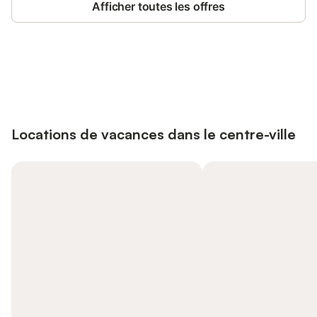
Afficher toutes les offres
Connectez-vous et économisez
Se connecter
jusqu'à 10% sur nos logements.
Locations de vacances dans le centre-ville