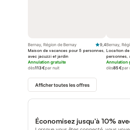
Bernay, Région de Bernay
9,4
Bernay, Rég
Maison de vacances pour 5 personnes,
Location de
avec jacuzzi et jardin
personnes, 
Annulation gratuite
Annulation 
dès
113 €
par nuit
dès
85 €
par 
Afficher toutes les offres
Économisez jusqu’à 10% av
Lorsque vous êtes connecté, vous voyez