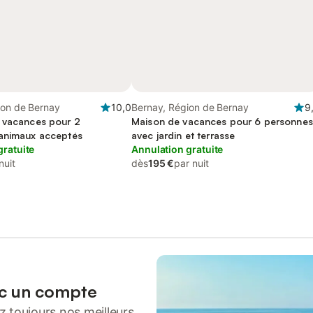
ion de Bernay
10,0
Bernay, Région de Bernay
9
 vacances pour 2
Maison de vacances pour 6 personnes
animaux acceptés
avec jardin et terrasse
gratuite
Annulation gratuite
nuit
dès
195 €
par nuit
ec un compte
 toujours nos meilleurs