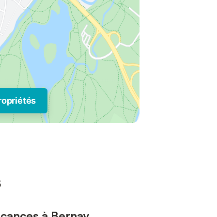
ropriétés
s
vacances à Bernay