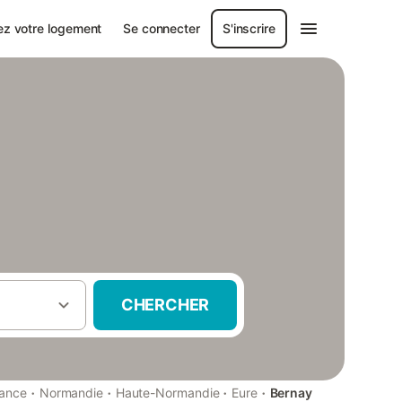
ez votre logement
Se connecter
S'inscrire
CHERCHER
·
·
·
·
rance
Normandie
Haute-Normandie
Eure
Bernay