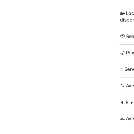
🏡 Lo
dispon
💳 Rem
🌙 Pri
⭐ Serv
🐾 Av
👩‍👩‍
🏊 Ave