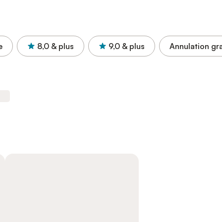
e
8,0
& plus
9,0
& plus
Annulation gra