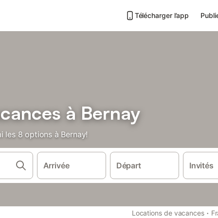
Télécharger l’app
Publi
acances à Bernay
i les 8 options à Bernay!
Arrivée
Départ
Invités
·
Locations de vacances
F