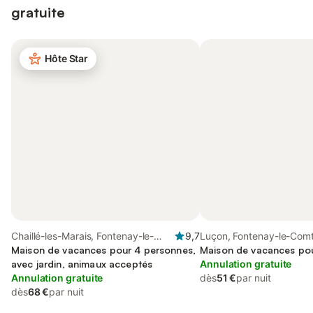
gratuite
Hôte Star
Chaillé-les-Marais, Fontenay-le-
9,7
Luçon, Fontenay-le-Com
Comte
Maison de vacances pour 4 personnes,
Maison de vacances po
avec jardin, animaux acceptés
Annulation gratuite
Annulation gratuite
dès
51 €
par nuit
dès
68 €
par nuit