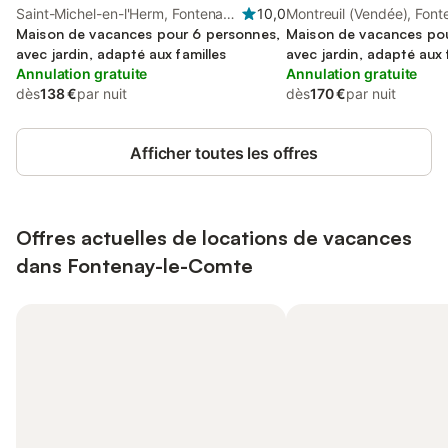
Saint-Michel-en-l'Herm, Fontenay-
10,0
Montreuil (Vendée), Fontenay-le-
le-Comte
Maison de vacances pour 6 personnes,
Comte
Maison de vacances pou
avec jardin, adapté aux familles
avec jardin, adapté aux 
Annulation gratuite
Annulation gratuite
dès
138 €
par nuit
dès
170 €
par nuit
Afficher toutes les offres
Offres actuelles de locations de vacances
dans Fontenay-le-Comte