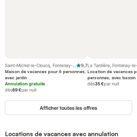
Saint-Michel-le-Cloucq, Fontenay-
9,7
La Tardière, Fontenay-l
le-Comte
Maison de vacances pour 6 personnes,
Location de vacances p
avec jardin
personnes, avec bassin
Annulation gratuite
dès
35 €
par nuit
dès
69 €
par nuit
Afficher toutes les offres
Locations de vacances avec annulation