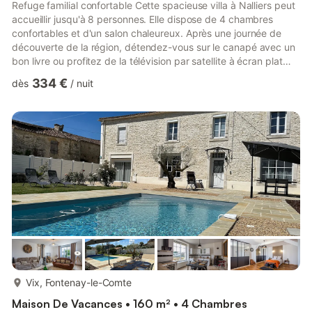
Refuge familial confortable Cette spacieuse villa à Nalliers peut
accueillir jusqu'à 8 personnes. Elle dispose de 4 chambres
confortables et d'un salon chaleureux. Après une journée de
découverte de la région, détendez-vous sur le canapé avec un
bon livre ou profitez de la télévision par satellite à écran plat
avec accès Wi-Fi. La cuisine entièrement équipée vous permet
334 €
dès
/
nuit
de préparer de délicieux repas, que vous pourrez savourer à
l'intérieur autour de la table à manger pour huit personnes ou en
plein air sur la terrasse et dans le jardin clos donnant sur la
piscine privée. Piscine privée et ...
plus...
Vix, Fontenay-le-Comte
Maison De Vacances • 160 m² • 4 Chambres