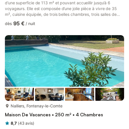
d’une superficie de 113 m² et pouvant accueillir jusqu’à 6
voyageurs. Elle est composée d’une jolie pièce à vivre de 35
m², cuisine équipée, de trois belles chambres, trois salles de
bain et d’un jardin d’environ 3 600 m². Nous n’attendons plus
95 €
dès
/
nuit
que vous ! Le logement se compose de la manière suivante : Au
rez-de-chaussée : - Une pièce de vie de 35 m² avec canapé,
TV, Wifi, cheminée (décorative) et coin repas. - Une cuisine
équipée avec notamment : bouilloire électrique...
plus...
Nalliers, Fontenay-le-Comte
Maison De Vacances • 250 m² • 4 Chambres
8,7
(
43
avis
)