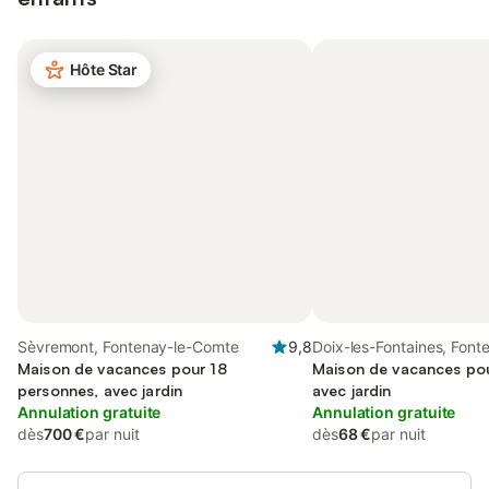
Hôte Star
Sèvremont, Fontenay-le-Comte
9,8
Doix-les-Fontaines, Font
Maison de vacances pour 18
Comte
Maison de vacances pou
personnes, avec jardin
avec jardin
Annulation gratuite
Annulation gratuite
dès
700 €
par nuit
dès
68 €
par nuit