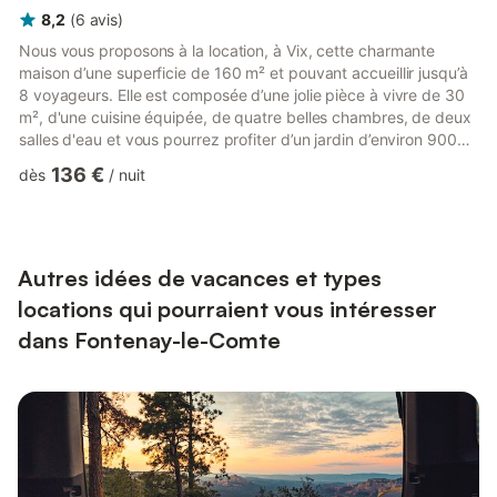
8,2
(
6
avis
)
Nous vous proposons à la location, à Vix, cette charmante
maison d’une superficie de 160 m² et pouvant accueillir jusqu’à
8 voyageurs. Elle est composée d’une jolie pièce à vivre de 30
m², d'une cuisine équipée, de quatre belles chambres, de deux
salles d'eau et vous pourrez profiter d’un jardin d’environ 900
m² avec une piscine chauffée (ouverte du 1er mai au 30
136 €
dès
/
nuit
septembre). Wifi, draps et serviettes inclus, nous n’attendons
plus que vous ! Le logement se compose de la manière suivante
: Au rez-de-chaussée - Une pièce de vie de 30 m² avec
canapés, TV - Une cuisine équipée avec notamment : b...
Autres idées de vacances et types
locations qui pourraient vous intéresser
dans Fontenay-le-Comte