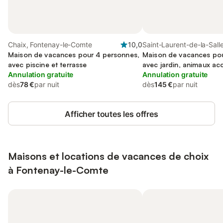
Chaix, Fontenay-le-Comte
10,0
Saint-Laurent-de-la-Salle
Maison de vacances pour 4 personnes,
Fontenay-le-Comte
Maison de vacances pou
avec piscine et terrasse
avec jardin, animaux ac
Annulation gratuite
Annulation gratuite
dès
78 €
par nuit
dès
145 €
par nuit
Afficher toutes les offres
Maisons et locations de vacances de choix
à Fontenay-le-Comte