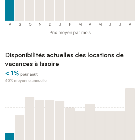
A
S
O
N
D
J
F
M
A
M
J
J
A
Prix moyen par mois
Disponibilités actuelles des locations de
vacances à Issoire
< 1%
pour août
40%
moyenne annuelle