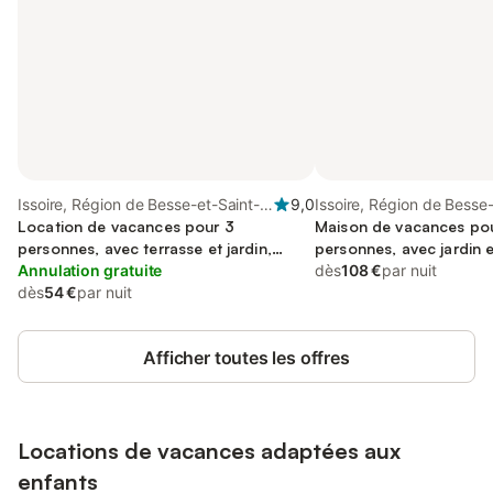
Issoire, Région de Besse-et-Saint-
9,0
Issoire, Région de Besse-
Anastaise
Location de vacances pour 3
Anastaise
Maison de vacances po
personnes, avec terrasse et jardin,
personnes, avec jardin 
animaux acceptés
Annulation gratuite
acceptés
dès
108 €
par nuit
dès
54 €
par nuit
Afficher toutes les offres
Locations de vacances adaptées aux
enfants