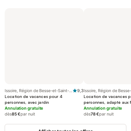
Issoire, Région de Besse-et-Saint-
9,3
Issoire, Région de Besse-
Anastaise
Location de vacances pour 4
Anastaise
Location de vacances p
personnes, avec jardin
personnes, adapté aux f
Annulation gratuite
Annulation gratuite
dès
85 €
par nuit
dès
78 €
par nuit