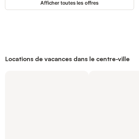
Afficher toutes les offres
Connectez-vous et économisez
Se connecter
jusqu'à 10% sur nos logements.
Locations de vacances dans le centre-ville