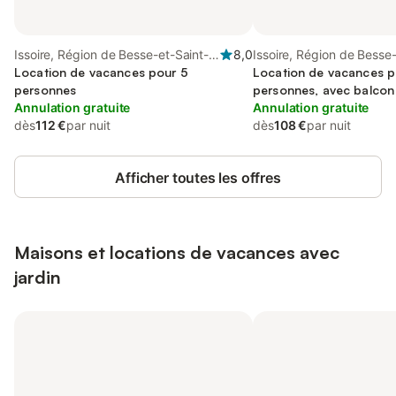
Issoire, Région de Besse-et-Saint-
8,0
Issoire, Région de Besse-
Anastaise
Location de vacances pour 5
Anastaise
Location de vacances p
personnes
personnes, avec balcon
Annulation gratuite
Annulation gratuite
dès
112 €
par nuit
dès
108 €
par nuit
Afficher toutes les offres
Maisons et locations de vacances avec
jardin