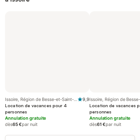
Issoire, Région de Besse-et-Saint-
9,9
Issoire, Région de Besse-
Anastaise
Location de vacances pour 4
Anastaise
Location de vacances p
personnes
personnes
Annulation gratuite
Annulation gratuite
dès
65 €
par nuit
dès
61 €
par nuit