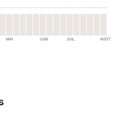
MAI
JUIN
JUIL.
AOÛT
s