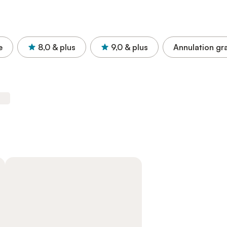
e
8,0
& plus
9,0
& plus
Annulation gra