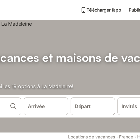
Télécharger l’app
Publi
acances et maisons de va
i les 19 options à La Madeleine!
Arrivée
Départ
Invités
·
·
Locations de vacances
France
H