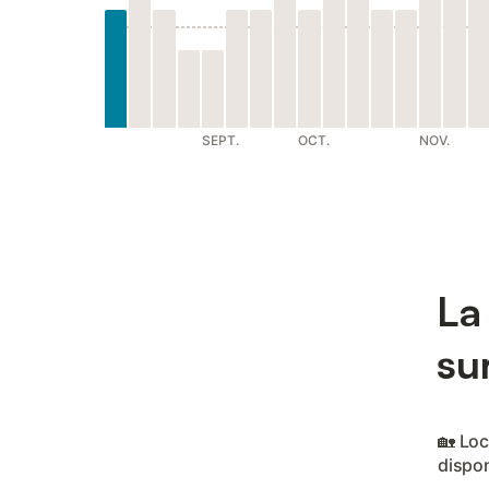
SEPT.
OCT.
NOV.
La
su
🏡 Lo
dispon