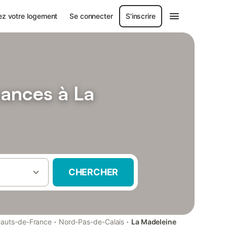
ez votre logement
Se connecter
S'inscrire
cances à La
CHERCHER
·
·
auts-de-France
Nord-Pas-de-Calais
La Madeleine