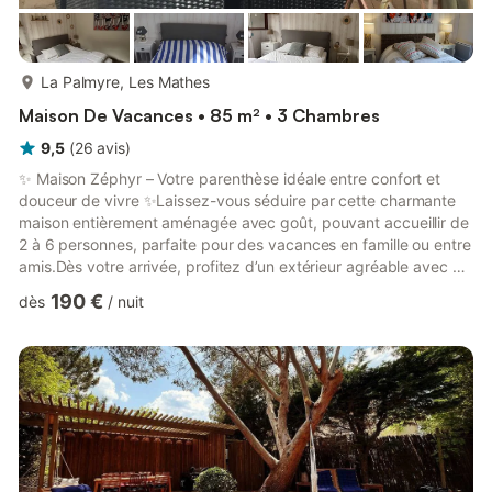
plus...
La Palmyre, Les Mathes
Maison De Vacances • 85 m² • 3 Chambres
9,5
(
26
avis
)
✨ Maison Zéphyr – Votre parenthèse idéale entre confort et
douceur de vivre ✨Laissez-vous séduire par cette charmante
maison entièrement aménagée avec goût, pouvant accueillir de
2 à 6 personnes, parfaite pour des vacances en famille ou entre
amis.Dès votre arrivée, profitez d’un extérieur agréable avec un
jardin et sa terrasse à l’avant, idéal pour les petits-déjeuners
190 €
dès
/
nuit
ensoleillés. À l’arrière, une cour intime vous attend avec salon de
jardin et barbecue pour de beaux moments de convivialité.À
l’intérieur, la maison offre un espace de vie lumineux et
chaleureux avec une cuisine ouverte sur...