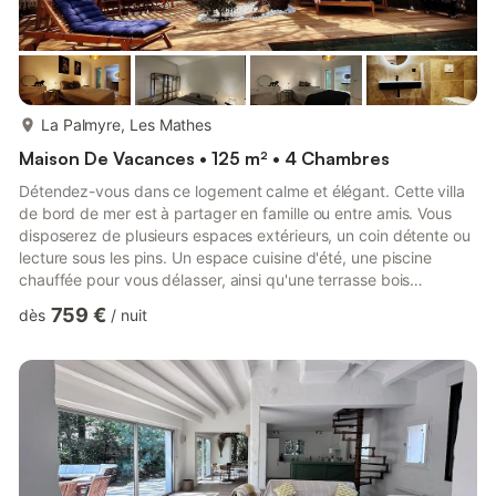
plus...
La Palmyre, Les Mathes
Maison De Vacances • 125 m² • 4 Chambres
Détendez-vous dans ce logement calme et élégant. Cette villa
de bord de mer est à partager en famille ou entre amis. Vous
disposerez de plusieurs espaces extérieurs, un coin détente ou
lecture sous les pins. Un espace cuisine d'été, une piscine
chauffée pour vous délasser, ainsi qu'une terrasse bois
agrémentée de bains de soleil pour bronzer ou faire la sieste
759 €
dès
/
nuit
sous un magnifique eucalyptus.Vous disposerez aussi d'une
cuisine moderne attenante au salon et vous pourrez profiter de
la cheminée.La villa est située dans un quartier résidentiel
calme, entouré de maisons secondaires. Le centre-vil...