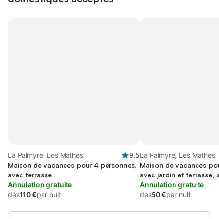
La Palmyre, Les Mathes
9,5
La Palmyre, Les Mathes
Maison de vacances pour 4 personnes,
Maison de vacances pou
avec terrasse
avec jardin et terrasse,
Annulation gratuite
acceptés
Annulation gratuite
dès
110 €
par nuit
dès
50 €
par nuit