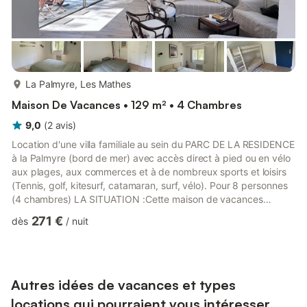
plus...
La Palmyre, Les Mathes
Maison De Vacances • 129 m² • 4 Chambres
9,0
(
2
avis
)
Location d'une villa familiale au sein du PARC DE LA RESIDENCE
à la Palmyre (bord de mer) avec accès direct à pied ou en vélo
aux plages, aux commerces et à de nombreux sports et loisirs
(Tennis, golf, kitesurf, catamaran, surf, vélo). Pour 8 personnes
(4 chambres) LA SITUATION :Cette maison de vacances
individuelle est située dans un environnement privilégié
271 €
dès
/
nuit
verdoyant sous les pins au sein d'un parc privé de 40 hectares
qui est lui situé en bord de mer entre le club Med, le golf de la
Palmyre , et le centre ville.La plage est accessible directement
depuis le parc et sans avoir besoin de pr...
Autres idées de vacances et types
locations qui pourraient vous intéresser