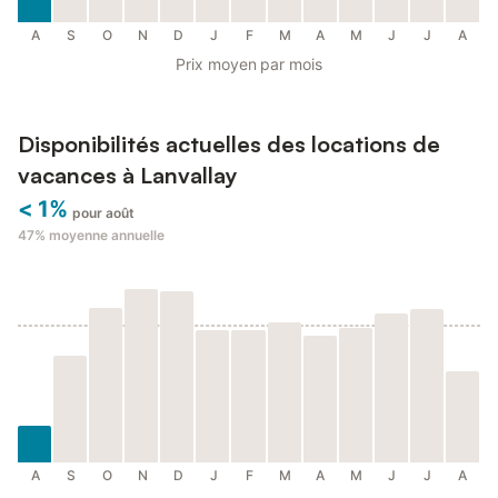
A
S
O
N
D
J
F
M
A
M
J
J
A
Prix moyen par mois
Disponibilités actuelles des locations de
vacances à Lanvallay
< 1%
pour août
47%
moyenne annuelle
A
S
O
N
D
J
F
M
A
M
J
J
A