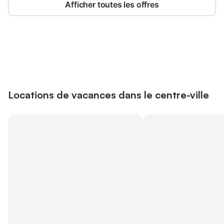
Afficher toutes les offres
Connectez-vous et économisez
Se connecter
jusqu'à 10% sur nos logements.
Locations de vacances dans le centre-ville