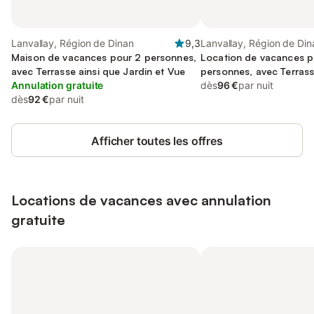
Lanvallay, Région de Dinan
9,3
Lanvallay, Région de Din
Maison de vacances pour 2 personnes,
Location de vacances p
avec Terrasse ainsi que Jardin et Vue
personnes, avec Terrass
Annulation gratuite
Jardin et Vue
dès
96 €
par nuit
dès
92 €
par nuit
Afficher toutes les offres
Locations de vacances avec annulation
gratuite