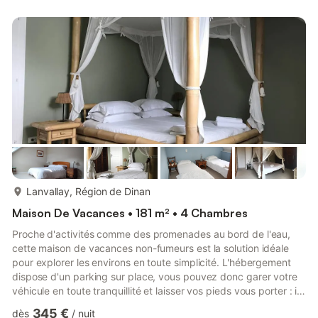
Lanvallay, vous trouverez toutes les commodités : Super U,
Biocoop, boulangerie, boucherie, pharmacie, coiffeur, fleuriste,
poste, restaurants, etc...De nombreux chemins pédestres et...
plus...
Lanvallay, Région de Dinan
Maison De Vacances • 181 m² • 4 Chambres
Proche d'activités comme des promenades au bord de l'eau,
cette maison de vacances non-fumeurs est la solution idéale
pour explorer les environs en toute simplicité. L'hébergement
dispose d'un parking sur place, vous pouvez donc garer votre
véhicule en toute tranquillité et laisser vos pieds vous porter : il
y a seulement 1 min de marche jusqu'à Port de Dinan et 9 min
345 €
dès
/
nuit