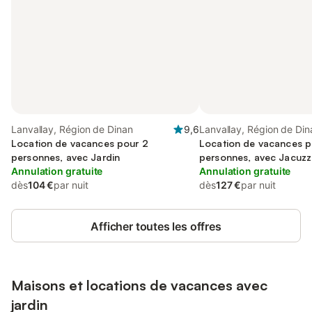
Lanvallay, Région de Dinan
9,6
Lanvallay, Région de Din
Location de vacances pour 2
Location de vacances p
personnes, avec Jardin
personnes, avec Jacuzzi
Annulation gratuite
ainsi que Jardin et Saun
Annulation gratuite
dès
104 €
par nuit
dès
127 €
par nuit
Afficher toutes les offres
Maisons et locations de vacances avec
jardin