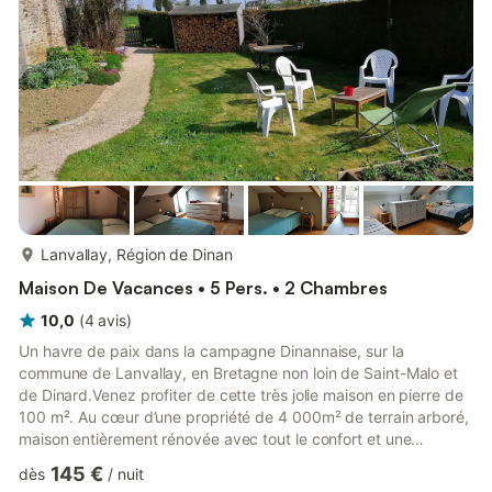
plus...
Lanvallay, Région de Dinan
Maison De Vacances • 5 Pers. • 2 Chambres
10,0
(
4
avis
)
Un havre de paix dans la campagne Dinannaise, sur la
commune de Lanvallay, en Bretagne non loin de Saint-Malo et
de Dinard.Venez profiter de cette très jolie maison en pierre de
100 m². Au cœur d’une propriété de 4 000m² de terrain arboré,
maison entièrement rénovée avec tout le confort et une
décoration soignée. (Exposition Est/Ouest)Nous sommes situés,
145 €
dès
/
nuit
à 2 kms de Lanvallay, 3 kms du port et 4,5 kms de Dinan.A