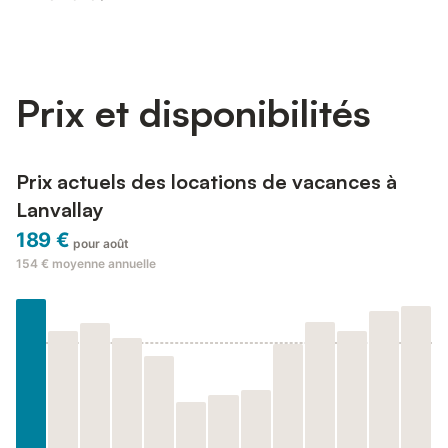
jusqu'à Tour de l'horloge de Dinan. Cette maison de vacances
de 182 m² vous invite à la détente avec un jardin, du mobilier
d'extérieur et une terrasse privée où se retrouver autour d'un
verre. De retour à l'intérieur, profite...
Prix et disponibilités
Prix actuels des locations de vacances à
Lanvallay
189 €
pour août
154 €
moyenne annuelle