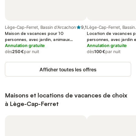
Lège-Cap-Ferret, Bassin d'Arcachon
9,1
Lège-Cap-Ferret, Bassin
Maison de vacances pour 10
d'Arcachon
Location de vacances p
personnes, avec jardin, animaux
personnes, avec jardin 
acceptés
Annulation gratuite
enfant, animaux accept
Annulation gratuite
dès
250 €
par nuit
dès
100 €
par nuit
Afficher toutes les offres
Maisons et locations de vacances de choix
à Lège-Cap-Ferret