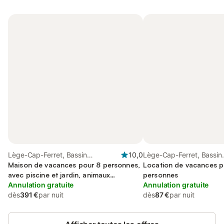
Lège-Cap-Ferret, Bassin
10,0
Lège-Cap-Ferret, Bassin
d'Arcachon
Maison de vacances pour 8 personnes,
d'Arcachon
Location de vacances p
avec piscine et jardin, animaux
personnes
acceptés
Annulation gratuite
Annulation gratuite
dès
391 €
par nuit
dès
87 €
par nuit