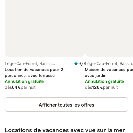
Lège-Cap-Ferret, Bassin
9,0
Lège-Cap-Ferret, Bassin
d'Arcachon
Location de vacances pour 2
d'Arcachon
Maison de vacances pou
personnes, avec terrasse
avec jardin
Annulation gratuite
Annulation gratuite
dès
64 €
par nuit
dès
126 €
par nuit
Afficher toutes les offres
Locations de vacances avec vue sur la mer