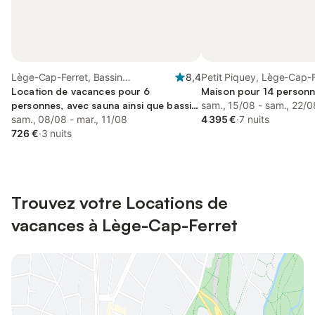
Lège-Cap-Ferret, Bassin
8,4
Petit Piquey, Lège-Cap-F
d'Arcachon
Location de vacances pour 6
Maison pour 14 personne
personnes, avec sauna ainsi que bassin
sam., 15/08 - sam., 22/0
pour enfant et jardin, adapté aux
sam., 08/08 - mar., 11/08
4 395 €
·
7 nuits
familles
726 €
·
3 nuits
Trouvez votre Locations de
vacances à Lège-Cap-Ferret