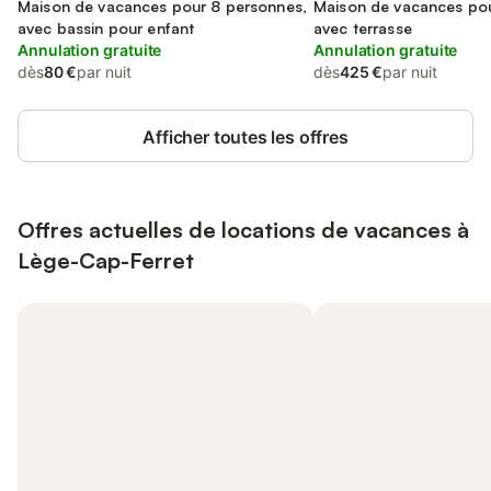
d'Arcachon
Maison de vacances pour 8 personnes,
d'Arcachon
Maison de vacances pou
avec bassin pour enfant
avec terrasse
Annulation gratuite
Annulation gratuite
dès
80 €
par nuit
dès
425 €
par nuit
Afficher toutes les offres
Offres actuelles de locations de vacances à
Lège-Cap-Ferret