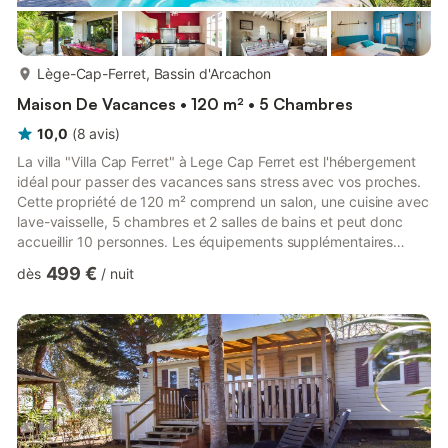
plus...
Lège-Cap-Ferret, Bassin d'Arcachon
Maison De Vacances • 120 m² • 5 Chambres
10,0
(
8
avis
)
La villa "Villa Cap Ferret" à Lege Cap Ferret est l'hébergement
idéal pour passer des vacances sans stress avec vos proches.
Cette propriété de 120 m² comprend un salon, une cuisine avec
lave-vaisselle, 5 chambres et 2 salles de bains et peut donc
accueillir 10 personnes. Les équipements supplémentaires
comprennent le Wi-Fi, un téléviseur, la climatisation ainsi qu'une
499 €
dès
/
nuit
machine à laver. Un lit bébé est également disponible. La villa
dispose d'un espace extérieur privé avec une piscine ouverte
toute l'année et chauffée d'avril à septembre, une terrasse
couverte, une terrasse ouverte et un bal...