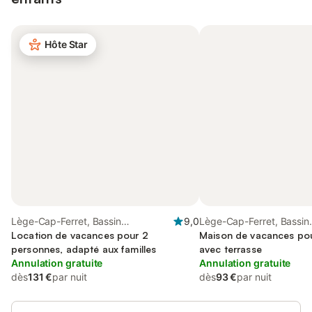
Hôte Star
Lège-Cap-Ferret, Bassin
9,0
Lège-Cap-Ferret, Bassin
d'Arcachon
Location de vacances pour 2
d'Arcachon
Maison de vacances pou
personnes, adapté aux familles
avec terrasse
Annulation gratuite
Annulation gratuite
dès
131 €
par nuit
dès
93 €
par nuit