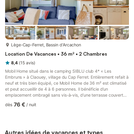
plus...
Lège-Cap-Ferret, Bassin d'Arcachon
Location De Vacances • 36 m² • 2 Chambres
8,4
(
15
avis
)
Mobil Home situé dans le camping SIBLU club 4* « Les
Embruns » à Claouey, village du Cap Ferret. Entièrement refait à
neuf et très bien équipé, ce Mobil Home de 36 m² est climatisé
et peut accueillir de 4 à 6 personnes. Il bénéficie d’un
emplacement ombragé sans vis-à-vis, d’une terrasse couverte
de 20 m² et d’une place de parking privée. Le logement
76 €
dès
/
nuit
comprend 2 chambres séparées : une suite parentale avec lit
double (140x190), dressing, bureau/coiffeuse et TV TNT, ainsi
qu’une chambre enfants avec 2 lits simples (80x190) et
armoire. Une salle d’eau et des WC séparés sont également à
disposi...
Autres idées de vacances et types