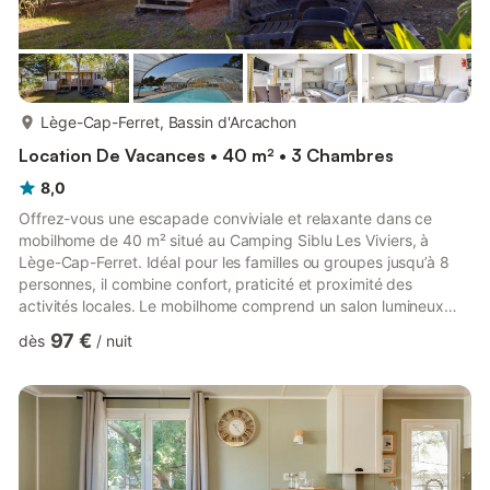
plus...
Lège-Cap-Ferret, Bassin d'Arcachon
Location De Vacances • 40 m² • 3 Chambres
8,0
Offrez-vous une escapade conviviale et relaxante dans ce
mobilhome de 40 m² situé au Camping Siblu Les Viviers, à
Lège-Cap-Ferret. Idéal pour les familles ou groupes jusqu’à 8
personnes, il combine confort, praticité et proximité des
activités locales. Le mobilhome comprend un salon lumineux
avec canapé-lit pour 2 personnes, une cuisine entièrement
97 €
dès
/
nuit
équipée, 3 chambres, ainsi que 2 salles de bains et des toilettes
supplémentaires. Pour votre confort, la climatisation assure des
nuits agréables même lors des journées chaudes, et une
terrasse couverte privée vous permet de profiter pleinement ...