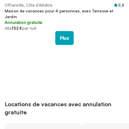
Offranville, Côte d'Albâtre
9,8
Maison de vacances pour 4 personnes, avec Terrasse et
Jardin
Annulation gratuite
dès
152 €
par nuit
Plus
Connectez-vous et économisez
Se connecter
jusqu'à 10% sur nos logements.
Locations de vacances avec annulation
gratuite