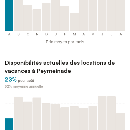
A
S
O
N
D
J
F
M
A
M
J
J
A
Prix moyen par mois
Disponibilités actuelles des locations de
vacances à Peymeinade
23%
pour août
52%
moyenne annuelle