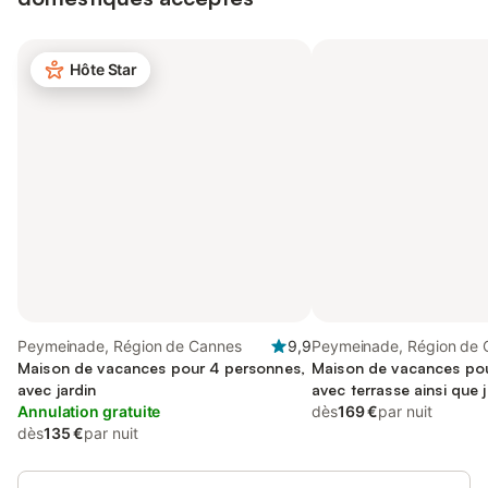
Hôte Star
Peymeinade, Région de Cannes
9,9
Peymeinade, Région de 
Maison de vacances pour 4 personnes,
Maison de vacances pou
avec jardin
avec terrasse ainsi que j
Annulation gratuite
animaux acceptés
dès
169 €
par nuit
dès
135 €
par nuit