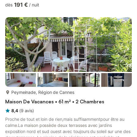
2 lits (80 cm, longueur 200 cm), TV, écran plat, ventilateur et
191 €
dès
/
nuit
volet roulant électrique. Cuisine ouverte dans l'entrée (1 plaque
de cuisson, four, lave-vaisselle, 3 feux, grille-pain, bouilloire
électrique, micro-ondes, cafetière électrique). Sortie sur la
terrasse. Bain/WC, douche/WC. À l'étage ...
plus...
Peymeinade, Région de Cannes
Maison De Vacances • 61 m² • 2 Chambres
8,4
(
9
avis
)
Proche de tout et loin de rien,mais suffisammentpour être au
calme.La maison possède deux terrasses avec jardins
exposition nord et sud ouest avec toujours du soleil sur une des