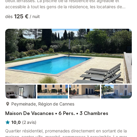
deux.terrasses. La piscine de la résidence est agréable et
accessible à tout les gens de la résidence, les locataires de
vacances ont un bracelet bleu pour montrer qu'ils font partie de
125 €
dès
/
nuit
la résidence. Les plantes aromatiques qui poussent dans le
jardin sont à votre disposition pour vos plats cuisinés. En été un
arrosage le soir sera nécessaire. Dans un des 2 jardins il y a un
figuier qui fait des figues délicieuses, ...
plus...
Peymeinade, Région de Cannes
Maison De Vacances • 6 Pers. • 3 Chambres
10,0
(
2
avis
)
Quartier résidentiel, promenades directement en sortant de la
maison, centre ville, marché, commerces à proximités. La mer