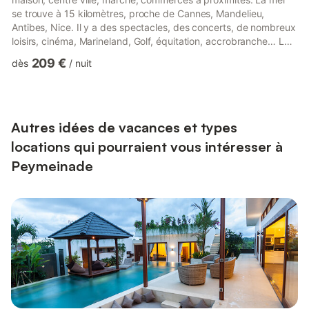
se trouve à 15 kilomètres, proche de Cannes, Mandelieu,
Antibes, Nice. Il y a des spectacles, des concerts, de nombreux
loisirs, cinéma, Marineland, Golf, équitation, accrobranche… La
piscine est à partager avec le propriétaire. Elle mesure 10 par
209 €
dès
/
nuit
4m. La location, neuve, est entièrement meublée et équipée,
pour 5 personnes maximum, 2 places de parkings sécurisées.
four à induction, hotte, frigo, micro ondes, bouilloires, ustensiles
de cuisine, lave vaisselle, lave linge...
Autres idées de vacances et types
locations qui pourraient vous intéresser à
Peymeinade