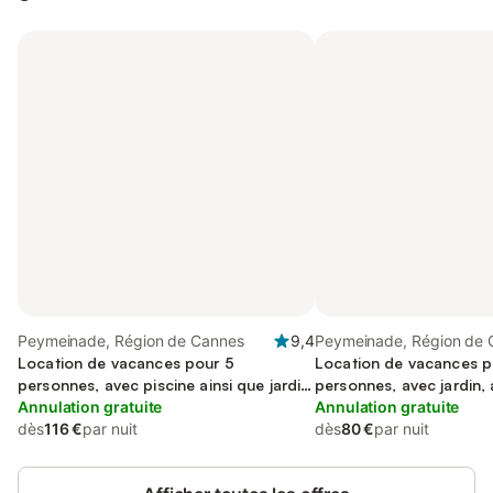
Peymeinade, Région de Cannes
9,4
Peymeinade, Région de 
Location de vacances pour 5
Location de vacances p
personnes, avec piscine ainsi que jardin
personnes, avec jardin,
et balcon
Annulation gratuite
acceptés
Annulation gratuite
dès
116 €
par nuit
dès
80 €
par nuit