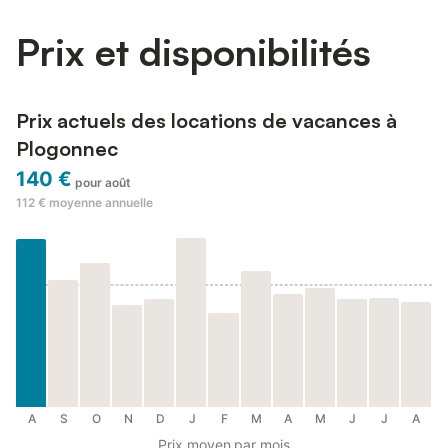
Prix et disponibilités
Prix actuels des locations de vacances à
Plogonnec
140 €
pour août
112 €
moyenne annuelle
A
S
O
N
D
J
F
M
A
M
J
J
A
Prix moyen par mois