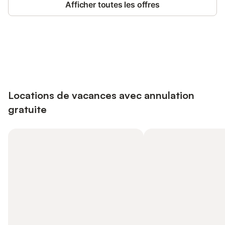
Afficher toutes les offres
Connectez-vous et économisez
Se connecter
jusqu'à 10% sur nos logements.
Locations de vacances avec annulation
gratuite