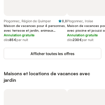
Plogonnec, Région de Quimper
8,8
Plogonnec, Iroise
Maison de vacances pour 4 personnes,
Maison de vacances pou
avec terrasse et jardin, animaux
avec piscine et jacuzzi a
acceptés
Annulation gratuite
et terrasse
Annulation gratuite
dès
85 €
par nuit
dès
230 €
par nuit
Afficher toutes les offres
Maisons et locations de vacances avec
jardin