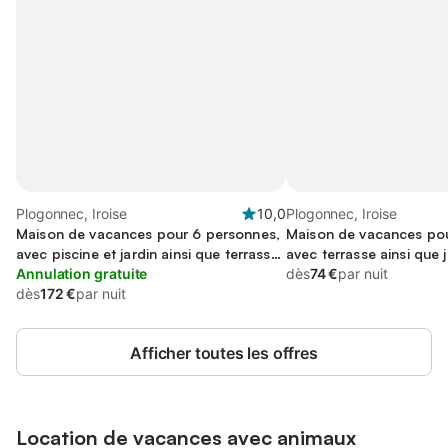
Plogonnec, Iroise
10,0
Plogonnec, Iroise
Maison de vacances pour 6 personnes,
Maison de vacances pou
avec piscine et jardin ainsi que terrasse
avec terrasse ainsi que j
et jacuzzi
Annulation gratuite
dès
74 €
par nuit
dès
172 €
par nuit
Afficher toutes les offres
Location de vacances avec animaux