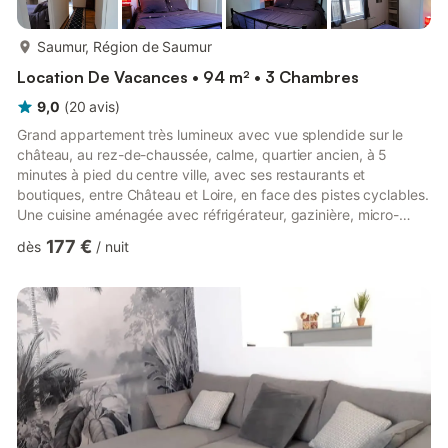
plus...
Saumur, Région de Saumur
Location De Vacances • 94 m² • 3 Chambres
9,0
(
20
avis
)
Grand appartement très lumineux avec vue splendide sur le
château, au rez-de-chaussée, calme, quartier ancien, à 5
minutes à pied du centre ville, avec ses restaurants et
boutiques, entre Château et Loire, en face des pistes cyclables.
Une cuisine aménagée avec réfrigérateur, gazinière, micro-
ondes, bouilloire, cafetière, etc. et avec coin salon, TV. Une
177 €
dès
/
nuit
chambre avec lit double (140x190), une chambre avec lit
double (140x190) et canapé-lit (130x180) avec le coin bureau,
salon (qui fait aussi une chambre si on est nombreux) avec un
grand canapé convertible et un autre canapé convertible (ave...