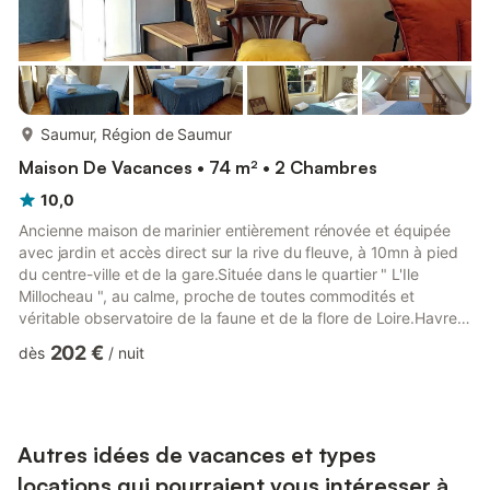
plus...
Saumur, Région de Saumur
Maison De Vacances • 74 m² • 2 Chambres
10,0
Ancienne maison de marinier entièrement rénovée et équipée
avec jardin et accès direct sur la rive du fleuve, à 10mn à pied
du centre-ville et de la gare.Située dans le quartier " L'Ile
Millocheau ", au calme, proche de toutes commodités et
véritable observatoire de la faune et de la flore de Loire.Havre
de paix dans une ambiance zen et nature pour un séjour de
202 €
dès
/
nuit
détente comme pour un séjour professionnel.Places de
stationnement gratuites dans la rue et possibilité de location de
vélos.
Autres idées de vacances et types
locations qui pourraient vous intéresser à