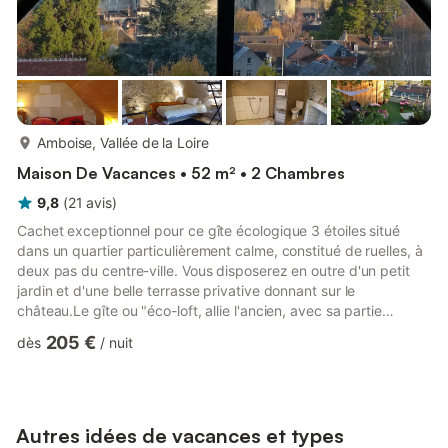
plus...
Amboise, Vallée de la Loire
Maison De Vacances • 52 m² • 2 Chambres
9,8
(
21
avis
)
Cachet exceptionnel pour ce gîte écologique 3 étoiles situé
dans un quartier particulièrement calme, constitué de ruelles, à
deux pas du centre-ville. Vous disposerez en outre d'un petit
jardin et d'une belle terrasse privative donnant sur le
château.Le gîte ou "éco-loft, allie l'ancien, avec sa partie
troglodytique, et le moderne, grâce, notamment, à une façade
205 €
dès
/
nuit
entièrement vitrée donnant sur le château.Le rez-de-chaussée
est un ancien habitat viticole du XVIII ème siècle, pour partie
creusé dans le roc, et entièrement restauré avec des matériaux
traditionnels.Le premier étage a été réalisé...
Autres idées de vacances et types