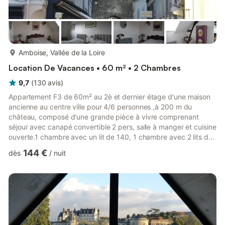
plus...
Amboise, Vallée de la Loire
Location De Vacances • 60 m² • 2 Chambres
9,7
(
130
avis
)
Appartement F3 de 60m² au 2è et dernier étage d'une maison
ancienne au centre ville pour 4/6 personnes ,à 200 m du
château, composé d'une grande pièce à vivre comprenant
séjour avec canapé convertible 2 pers, salle à manger et cuisine
ouverte.1 chambre avec un lit de 140, 1 chambre avec 2 lits de
90, une salle de bain avec douche ,lavabo et toilettes. parking
144 €
dès
/
nuit
privatif couvert à 5min à pied. (300m)il y a également la WI-FI .