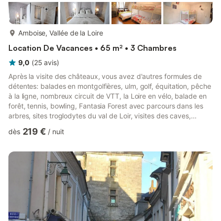
plus...
Amboise, Vallée de la Loire
Location De Vacances • 65 m² • 3 Chambres
9,0
(
25
avis
)
Après la visite des châteaux, vous avez d'autres formules de
détentes: balades en montgolfières, ulm, golf, équitation, pêche
à la ligne, nombreux circuit de VTT, la Loire en vélo, balade en
forêt, tennis, bowling, Fantasia Forest avec parcours dans les
arbres, sites troglodytes du val de Loir, visites des caves,
maison de la magie, les jardins de Chaumont, le zoo de Beauval,
219 €
dès
/
nuit
les minis châteaux, l'aquarium de Touraine, la maison de
Léonard de Vinci, le jardin botanique d'Orchaise, les ruines du
château de Burry.