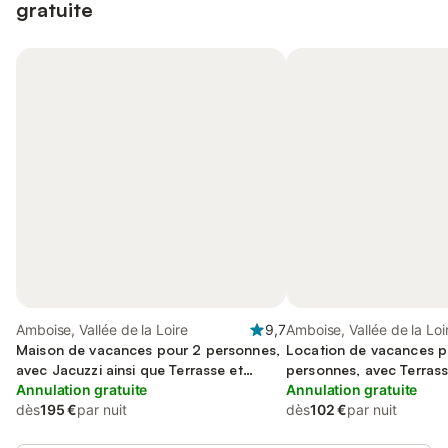
gratuite
Amboise, Vallée de la Loire
9,7
Amboise, Vallée de la Loi
Maison de vacances pour 2 personnes,
Location de vacances p
avec Jacuzzi ainsi que Terrasse et
personnes, avec Terrass
Jardin
Annulation gratuite
Jardin et Vue
Annulation gratuite
dès
195 €
par nuit
dès
102 €
par nuit