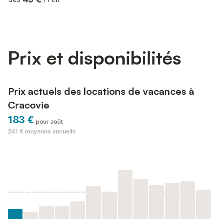
make it easy to organize your stay. You book without
intermediaries, on clear terms and with 24/7 team support. Are
you traveling with a small child? If you need a travel cot, you
can purchase one as an additional service. This apartm...
Prix et disponibilités
Prix actuels des locations de vacances à
Cracovie
183 €
pour août
241 €
moyenne annuelle