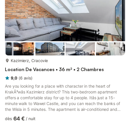
plus...
Kazimierz, Cracovie
Location De Vacances • 36 m² • 2 Chambres
9,0
(
6
avis
)
Are you looking for a place with character in the heart of
KrakÃ³wâs Kazimierz district? This two-bedroom apartment
offers a comfortable stay for up to 4 people. Itâs just a 15-
minute walk to Wawel Castle, and you can reach the banks of
the Wisla in 5 minutes. The apartment is air-conditioned and
fully equipped, with a kitchenette and everything you need for
64 €
dès
/
nuit
a comfortable stay. Book directly with us, with clear terms and
conditions and 24/7 support from our team. Are you traveling