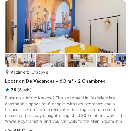
with a small child? If you need a travel cot, you can purchase
one as an additional service. Would you like...
plus...
Kazimierz, Cracovie
Location De Vacances • 60 m² • 2 Chambres
7,8
(
8
avis
)
Planning a trip to Krakow? This apartment in Kazimierz is a
comfortable space for 6 people, with two bedrooms and a
terrace. The interior in a renovated building is conducive to
relaxing after a day of sightseeing. Just 800 meters away is the
Wawel Royal Castle, and you can walk to the Main Square in 5
minutes. A fully equipped kitchenette and high-speed Wi-Fi
49 €
dès
/
nuit