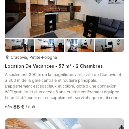
plus...
Cracovie, Petite-Pologne
Location De Vacances • 37 m² • 2 Chambres
À seulement 300 m de la magnifique vieille ville de Cracovie et
à 800 m de la gare centrale et routière principale.
L'appartement est spacieux et coloré, doté d'une connexion
WiFi gratuite et d'un accès à une cuisine entièrement équipée.
Le petit-déjeuner est en supplément, servi chaque matin dans
le restaurant voisin ou livré à l'appartement. Le personnel de la
88 €
dès
/
nuit
réception se fera un plaisir de fournir aux clients des
informations touristiques et des indications sur la ville. Un
service de bagagerie et de location de vélos est proposé. La
vieille ville de Cracovie est le quartier central his...