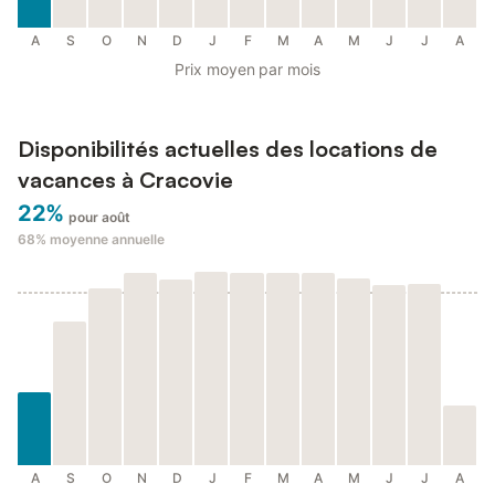
A
S
O
N
D
J
F
M
A
M
J
J
A
Prix moyen par mois
Disponibilités actuelles des locations de
vacances à Cracovie
22%
pour août
68%
moyenne annuelle
A
S
O
N
D
J
F
M
A
M
J
J
A