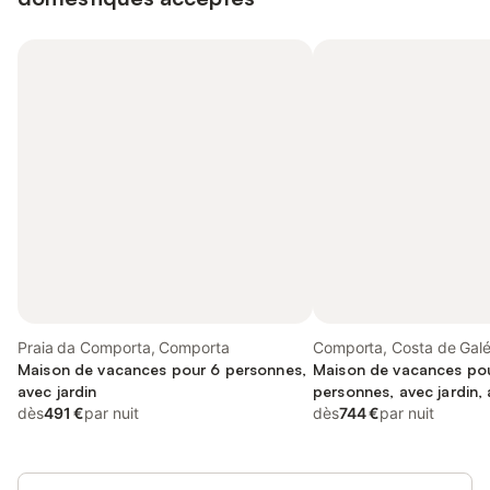
Praia da Comporta, Comporta
Comporta, Costa de Gal
Maison de vacances pour 6 personnes,
Maison de vacances po
avec jardin
personnes, avec jardin,
dès
491 €
par nuit
acceptés
dès
744 €
par nuit