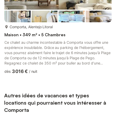
plus...
Comporta, Alentejo Litoral
Maison • 349 m² • 5 Chambres
Ce chalet au charme incontestable à Comporta vous offre une
expérience inoubliable. Grâce au parking de l'hébergement,
vous pourrez aisément faire le trajet de 6 minutes jusqu'à Plage
de Comporta ou de 12 minutes jusqu'à Plage de Pego.
Regagnez ce chalet de 350 m² pour buller au bord d'une
piscine ou découvrir un jardin où siroter un cocktail en toute
3 016 €
dès
/
nuit
tranquillité dans l’intimité de cet hébergement qui vous propose
également une terrasse ou un patio et un barbecue. Une fois
rentré de vos explorations, profitez des joies de l'intérieur : Wi-
Fi gratuit et chaîne hi-fi. À votre arrivée dans ce...
Autres idées de vacances et types
locations qui pourraient vous intéresser à
Comporta