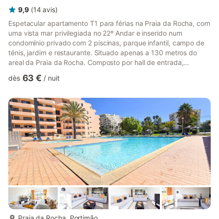
9,9
(
14
avis
)
Espetacular apartamento T1 para férias na Praia da Rocha, com
uma vista mar privilegiada no 22º Andar e inserido num
condomínio privado com 2 piscinas, parque infantil, campo de
ténis, jardim e restaurante. Situado apenas a 130 metros do
areal da Praia da Rocha. Composto por hall de entrada,
kitchenette totalmente equipada, sala de estar com 2 sofás (1
63 €
dès
/
nuit
sofá cama e 2 camas individuais) e quarto com cama de casal.
Ar condicionado (frio e quente), TV por cabo e WI-FI. O
apartamento tem vista mar tanto do quarto como da sala e
dispõe de varanda no quarto e sala, para desfrutar as suas
férias. O...
plus...
Praia da Rocha, Portimão