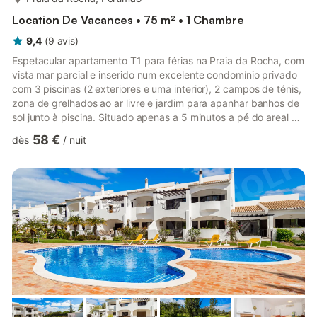
Location De Vacances • 75 m² • 1 Chambre
9,4
(
9
avis
)
Espetacular apartamento T1 para férias na Praia da Rocha, com
vista mar parcial e inserido num excelente condomínio privado
com 3 piscinas (2 exteriores e uma interior), 2 campos de ténis,
zona de grelhados ao ar livre e jardim para apanhar banhos de
sol junto à piscina. Situado apenas a 5 minutos a pé do areal da
Praia da Rocha. Composto por uma sala com kitchenette
58 €
dès
/
nuit
totalmente equipada, casa de banho, sala de estar com 2 sofá-
cama e quarto com cama de casal. Ar condicionado (frio e
quente), TV por cabo e WI-FI. O quarto e sala têm acesso a
uma varanda com vista para a Praia da Rocha. O alo...