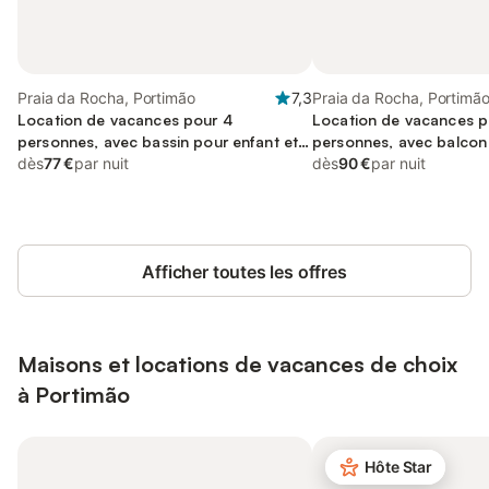
Praia da Rocha, Portimão
7,3
Praia da Rocha, Portimã
Location de vacances pour 4
Location de vacances p
personnes, avec bassin pour enfant et
personnes, avec balcon 
balcon
dès
77 €
par nuit
enfant
dès
90 €
par nuit
Afficher toutes les offres
Maisons et locations de vacances de choix
à Portimão
Hôte Star