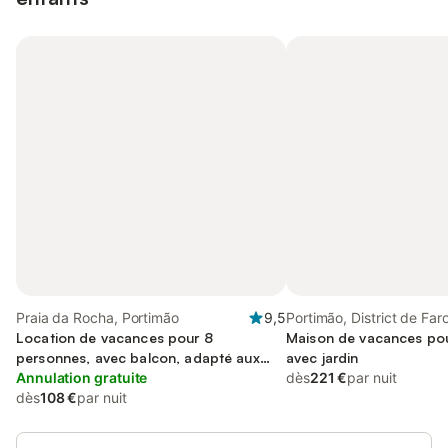
Praia da Rocha, Portimão
9,5
Portimão, District de Far
Location de vacances pour 8
Maison de vacances pou
personnes, avec balcon, adapté aux
avec jardin
familles
Annulation gratuite
dès
221 €
par nuit
dès
108 €
par nuit