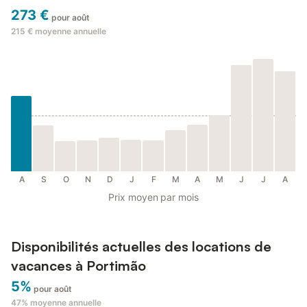
273 €
pour août
215 €
moyenne annuelle
A
S
O
N
D
J
F
M
A
M
J
J
A
Prix moyen par mois
Disponibilités actuelles des locations de
vacances à Portimão
5%
pour août
47%
moyenne annuelle