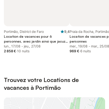
Portimão, District de Faro
9,4
Praia da Rocha, Portimã
Location de vacances pour 6
Location de vacances p
personnes, avec jardin ainsi que jacuzzi
personnes
et bassin pour enfant
lun., 17/08 - jeu., 27/08
mer., 19/08 - mar., 25/0
2 858 €
·
10 nuits
969 €
·
6 nuits
Trouvez votre Locations de
vacances à Portimão