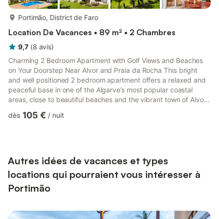
plus...
Portimão, District de Faro
Location De Vacances • 89 m² • 2 Chambres
9,7
(
8
avis
)
Charming 2 Bedroom Apartment with Golf Views and Beaches
on Your Doorstep Near Alvor and Praia da Rocha This bright
and well positioned 2 bedroom apartment offers a relaxed and
peaceful base in one of the Algarve’s most popular coastal
areas, close to beautiful beaches and the vibrant town of Alvor.
With golf on your doorstep and the coast close by, it is an ideal
105 €
dès
/
nuit
choice for guests who want both convenience and a calm
setting. Set on the first floor and accessed by steps, the
apartment is light and comfortable throughout. It sleeps up to 5
guests, with a maximum of 4 adults, making it perfe...
Autres idées de vacances et types
locations qui pourraient vous intéresser à
Portimão