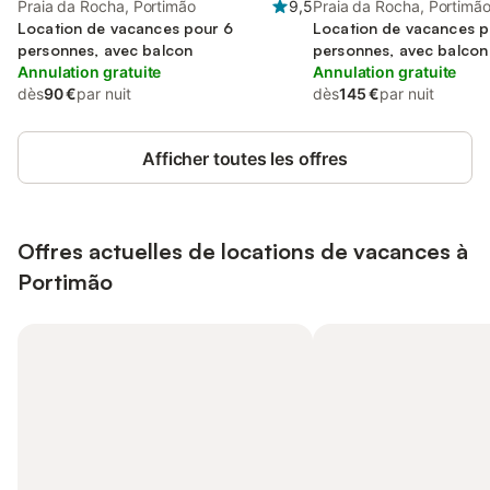
Praia da Rocha, Portimão
9,5
Praia da Rocha, Portimã
Location de vacances pour 6
Location de vacances p
personnes, avec balcon
personnes, avec balcon 
Annulation gratuite
enfant
Annulation gratuite
dès
90 €
par nuit
dès
145 €
par nuit
Afficher toutes les offres
Offres actuelles de locations de vacances à
Portimão