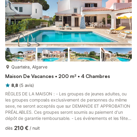
Faro" et est situé dans un quartier idéal po...
plus...
Quarteira, Algarve
Maison De Vacances • 200 m² • 4 Chambres
8,8
(
5
avis
)
RÈGLES DE LA MAISON : - Les groupes de jeunes adultes, ou
les groupes composés exclusivement de personnes du même
sexe, ne seront acceptés que sur DEMANDE ET APPROBATION
PRÉALABLES. Ces groupes seront soumis au paiement d'un
dépôt de garantie remboursable. - Les événements et les fêtes
ne sont pas autorisés. - Les animaux domestiques ne sont pas
210 €
dès
/
nuit
admis. - Fumer à l'extérieur uniquement. - Il est interdit de laver
les véhicules et de recharger les véhicules électriques. Évadez-