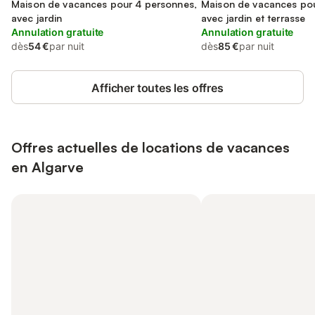
Parque Natural da Ria Formosa
Maison de vacances pour 4 personnes,
Maison de vacances pou
avec jardin
avec jardin et terrasse
Annulation gratuite
Annulation gratuite
dès
54 €
par nuit
dès
85 €
par nuit
Afficher toutes les offres
Offres actuelles de locations de vacances
en Algarve