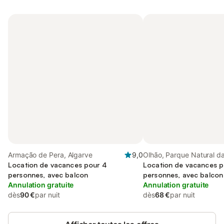
Armação de Pera, Algarve
9,0
Olhão, Parque Natural da
Location de vacances pour 4
Formosa
Location de vacances p
personnes, avec balcon
personnes, avec balcon
Annulation gratuite
Annulation gratuite
dès
90 €
par nuit
dès
68 €
par nuit