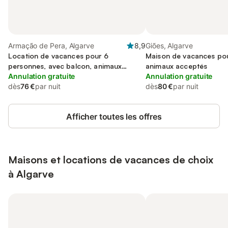
Armação de Pera, Algarve
8,9
Giões, Algarve
Location de vacances pour 6
Maison de vacances pou
personnes, avec balcon, animaux
animaux acceptés
acceptés
Annulation gratuite
Annulation gratuite
dès
76 €
par nuit
dès
80 €
par nuit
Afficher toutes les offres
Maisons et locations de vacances de choix
à Algarve