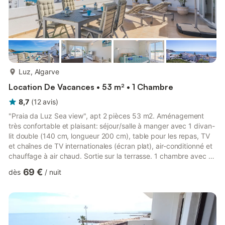
plus...
Luz, Algarve
Location De Vacances • 53 m² • 1 Chambre
8,7
(
12
avis
)
"Praia da Luz Sea view", apt 2 pièces 53 m2. Aménagement
très confortable et plaisant: séjour/salle à manger avec 1 divan-
lit double (140 cm, longueur 200 cm), table pour les repas, TV
et chaînes de TV internationales (écran plat), air-conditionné et
chauffage à air chaud. Sortie sur la terrasse. 1 chambre avec 1
grand-lit (160 cm, longueur 200 cm), air-conditionné et
69 €
dès
/
nuit
chauffage à air chaud. Cuisine ouverte (lave-vaisselle, 4
plaques vitrocéramiques, micro-ondes, congélateur). Bain/WC.
Meubles de terrasse. Très belle vue sur la mer. A disposition:
lave-linge, fer à repasser, sèche-cheveux. I...