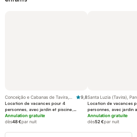
Conceição e Cabanas de Tavira,
9,8
Santa Luzia (Tavira), Pa
Parque Natural da Ria Formosa
Location de vacances pour 4
Natural da Ria Formosa
Location de vacances p
personnes, avec jardin et piscine,
personnes, avec jardin a
adapté aux familles
Annulation gratuite
et bassin pour enfant
Annulation gratuite
dès
48 €
par nuit
dès
52 €
par nuit