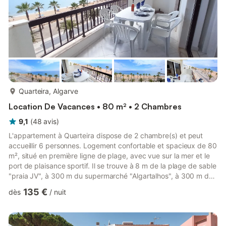
plus...
Quarteira, Algarve
Location De Vacances • 80 m² • 2 Chambres
9,1
(
48
avis
)
L'appartement à Quarteira dispose de 2 chambre(s) et peut
accueillir 6 personnes. Logement confortable et spacieux de 80
m², situé en première ligne de plage, avec vue sur la mer et le
port de plaisance sportif. Il se trouve à 8 m de la plage de sable
"praia JV", à 300 m du supermarché "Algartalhos", à 300 m de
la gare routière "Rodoviaria de Quarteira", à 500 m de la plage
135 €
dès
/
nuit
rocheuse "Cavalo Preto", à 2 km du parcours de golf
"Vilamoura", à 3 km du parc aquatique "Aquashow", à 5 km de
la gare "Estação de Loulé", à 20 km de l'aéroport "Aeroporto de