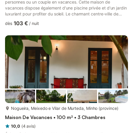
personnes ou un couple en vacances. Cette maison de
vacances dispose également d'une piscine privée et d'un jardin
luxuriant pour profiter du soleil. Le charmant centre-ville de
Ponte de Lima est à seulement 2 km, où vous trouverez de
103 €
dès
/
nuit
nombreux commerces et supermarchés. Si vous souhaitez
dîner au restaurant le plus proche, vous trouverez à seulement
500 mètres. Un road trip vers la région côtière de Viana do
Castelo, à 22 km, est également à prévoir. Un cottage soigné...
plus...
Nogueira, Meixedo e Vilar de Murteda, Minho (province)
Maison De Vacances • 100 m² • 3 Chambres
10,0
(
4
avis
)