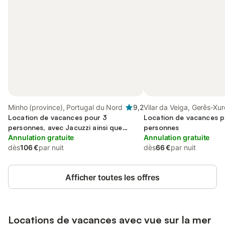
Minho (province), Portugal du Nord
9,2
Vilar da Veiga, Gerês-Xu
Location de vacances pour 3
Transboundary Biospher
Location de vacances p
personnes, avec Jacuzzi ainsi que
personnes
Jardin et Sauna
Annulation gratuite
Annulation gratuite
dès
106 €
par nuit
dès
66 €
par nuit
Afficher toutes les offres
Locations de vacances avec vue sur la mer