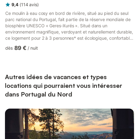
9,4
(
114
avis
)
Ce moulin à eau cosy en bord de rivière, situé au pied du seul
parc national du Portugal, fait partie de la réserve mondiale de
biosphère UNESCO « Geres-Xurés ». Situé dans un
environnement magnifique, verdoyant et naturellement durable,
ce logement pour 2 à 3 personnes* est écologique, confortable
et dispose de nombreuses commodités. Soigneusement
89 €
dès
/
nuit
rénové, ce cottage de 2 étages conserve ses pierres
traditionnelles et son caractère, qui se marient parfaitement
avec un design architectural moderne, avec de nombreuses
ouvertures vitrées et un ensoleillement généreux. Votre chez-
vous idéal loi...
Autres idées de vacances et types
locations qui pourraient vous intéresser
dans Portugal du Nord