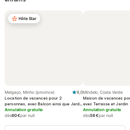
Hôte Star
Melgaço, Minho (province)
9,0
Mindelo, Costa Verde
Location de vacances pour 2
Maison de vacances pou
personnes, avec Balcon ainsi que Jardin
avec Terrasse et Jardin
et Vue sur le lac
Annulation gratuite
Annulation gratuite
dès
60 €
par nuit
dès
56 €
par nuit