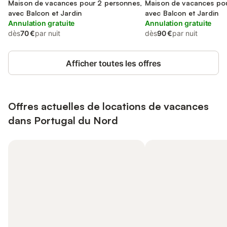
Biosphere Reserve, Gerês
Maison de vacances pour 2 personnes,
(province)
Maison de vacances pou
avec Balcon et Jardin
avec Balcon et Jardin
Annulation gratuite
Annulation gratuite
dès
70 €
par nuit
dès
90 €
par nuit
Afficher toutes les offres
Offres actuelles de locations de vacances
dans Portugal du Nord