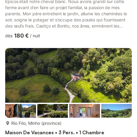
Épicos était notre cheval blanc. Nous avons grandi sur cette
ferme avant d’en faire un projet familial, la passion de mes
parents. Mon père entretient le jardin, allume les cheminées le
soir, soigne le potager et s’occupe des poules qui fournissent
des œufs frais. Castiço et Bonito, nos ânes, emmènent les
enfants en balade le matin, et nos chiens contribuent à
180 €
dès
/
nuit
l’ambiance chaleureuse. Ma mère aide au jardin, gère l’intérieur
des maisons et prépare un délicieux gâteau. Vous profiterez de
vastes espaces verts, d’une superbe piscine et d’un bureau
pour ceux qui doivent travailler pendant leur s...
plus...
Rio Frio, Minho (province)
Maison De Vacances • 3 Pers. • 1 Chambre