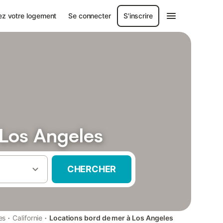
ez votre logement
Se connecter
S'inscrire
 Los Angeles
CHERCHER
·
·
es
Californie
Locations bord de mer à Los Angeles