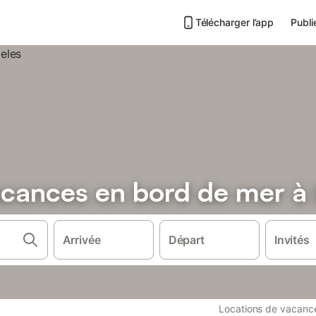
Télécharger l’app
Publi
acances en bord de mer à
Arrivée
Départ
Invités
Locations de vacanc