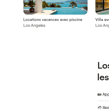
Locations vacances avec piscine
Villa a
Los Angeles
Los An
Lo
le
🏡 App
💳 Rem