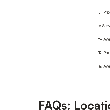
🌙 Pri
⭐ Serv
🐾 Av
📶 Pour
🏊 Ave
FAQs: Locati