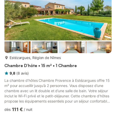
plus...
Estézargues, Région de Nîmes
Chambre D’hôte • 15 m² • 1 Chambre
9,8
(
8
avis
)
La chambre d’hôtes Chambre Provence à Estézargues offre 15
m² pour accueillir jusqu’à 2 personnes. Vous disposez d’une
chambre avec un lit double et d’une salle de bain. Votre séjour
inclut le Wi-Fi privé et le petit-déjeuner. Cette chambre d’hôtes
propose les équipements essentiels pour un séjour confortable.
Vous pouvez vous détendre sur la terrasse commune et dans le
111 €
dès
/
nuit
jardin à La Maison De Marie - Provence à Estézargues, entourés