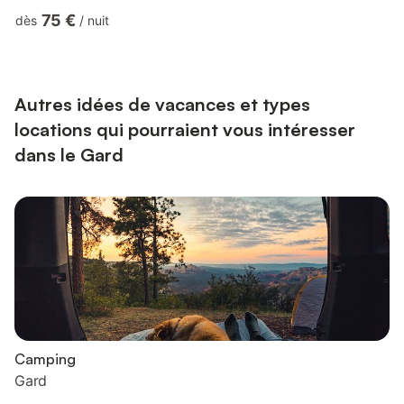
commodité. Située dans le village authentique de Domazan, à
75 €
dès
/
nuit
quelques minutes d'Avignon, cette chambre d'hôtes de
caractère offre 28 m² entièrement privatifs dans une demeure
de charme. Poutres apparentes en bois brut, grand lit double,
literie soignée et vue sur les toits du village composent u...
Autres idées de vacances et types
locations qui pourraient vous intéresser
dans le Gard
Camping
Gard