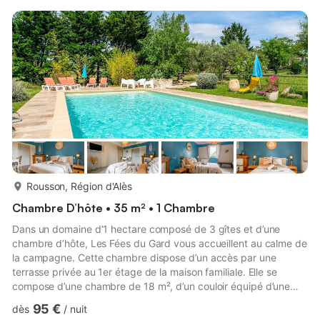
de vignes et d’oliviers, sans vis-à-vis. La propriété dispose
d’une piscine partagée de 11 x 5 m où vous pouvez vous
relaxer lors des soirées d’été, accompagnés ...
plus...
Rousson, Région d'Alès
Chambre D’hôte • 35 m² • 1 Chambre
Dans un domaine d’1 hectare composé de 3 gîtes et d’une
chambre d’hôte, Les Fées du Gard vous accueillent au calme de
la campagne. Cette chambre dispose d’un accès par une
terrasse privée au 1er étage de la maison familiale. Elle se
compose d’une chambre de 18 m², d’un couloir équipé d’une
bouilloire, d’une machine à café, d’un petit réfrigérateur, d’un
95 €
dès
/
nuit
micro-ondes et de la vaisselle, ainsi que d’une salle de bain