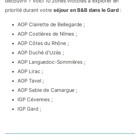
découvrir ? Voici 10 zones viticoles à explorer en
priorité durant votre
séjour en B&B dans le Gard
:
AOP Clairette de Bellegarde ;
AOP Costières de Nîmes ;
AOP Côtes du Rhône ;
AOP Duché d'Uzès ;
AOP Languedoc-Sommières ;
AOP Lirac ;
AOP Tavel ;
AOP Sable de Camargue ;
IGP Cévennes ;
IGP Gard ;