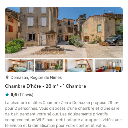
avec douche à l’italienne, vasque et WC. La chambre est
équipée d’une TV, d’un dressing et d’une table pour vos repas.
Le petit déjeuner est servi en chambre ou en terrasse. La te...
plus...
Domazan, Région de Nîmes
Chambre D’hôte • 28 m² • 1 Chambre
9,6
(
17
avis
)
La chambre d’hôtes Chambre Zen à Domazan propose 28 m²
pour 2 personnes. Vous disposez d’une chambre et d’une salle
de bain pendant votre séjour. Les équipements privatifs
comprennent un Wi-Fi haut débit adapté aux appels vidéo, une
télévision et la climatisation pour votre confort et votre