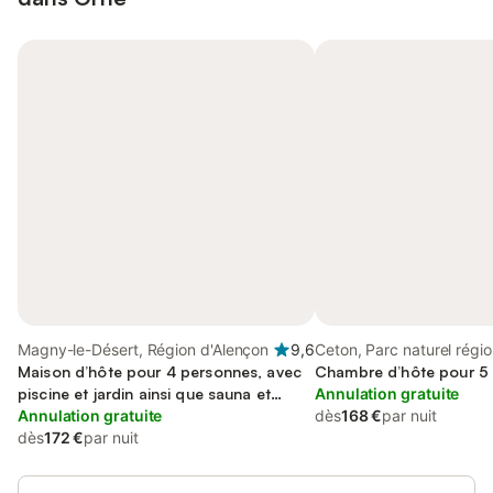
Magny-le-Désert, Région d'Alençon
9,6
Ceton, Parc naturel régio
Maison d’hôte pour 4 personnes, avec
Perche
Chambre d’hôte pour 5
piscine et jardin ainsi que sauna et
Annulation gratuite
jacuzzi
Annulation gratuite
dès
168 €
par nuit
dès
172 €
par nuit