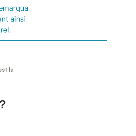
 remarqua
nt ainsi
rel.
st la
 ?