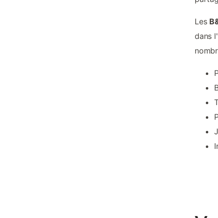
Les
B&
dans l
nombr
P
B
P
J
I