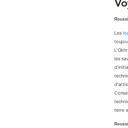
Vo
Roussi
Les
lo
toujou
L'Okhr
les sa
d'init
techni
d'arti
Conser
techni
terre 
Roussi