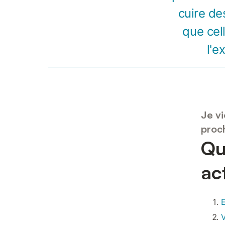
cuire de
que cel
l'e
Je vi
proc
Qu
ac
E
V