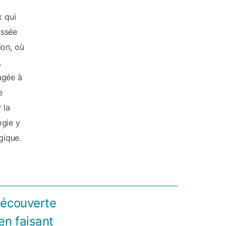
x qui
ussée
ion, où
,
agée à
e
 la
ogie y
gique.
découverte
en faisant