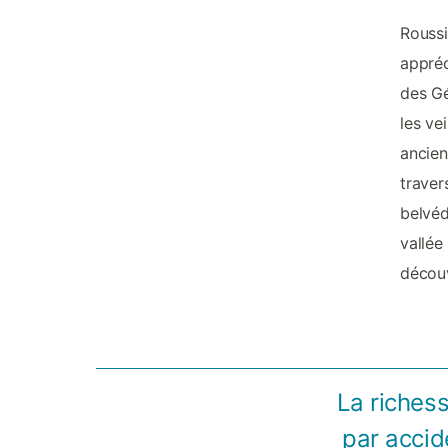
Roussi
appréc
des Gé
les ve
ancien
traver
belvéd
vallée
découv
La riches
par accid