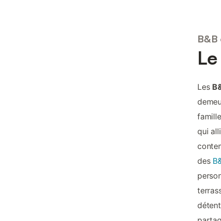
B&B 
Le
Les
B&
demeur
famill
qui al
contem
des
B&
person
terras
détent
partag