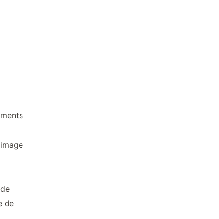
gements
l'image
 de
e de