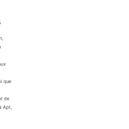
s
n,
x
aux
si que
t de
à Apt,