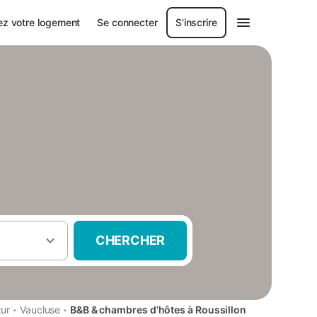
ez votre logement
Se connecter
S'inscrire
CHERCHER
·
·
zur
Vaucluse
B&B & chambres d’hôtes à Roussillon