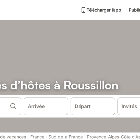
Télécharger l’app
Publi
 d’hôtes à Roussillon
Arrivée
Départ
Invités
·
·
·
 de vacances
France
Sud de la France
Provence-Alpes-Côte d'A