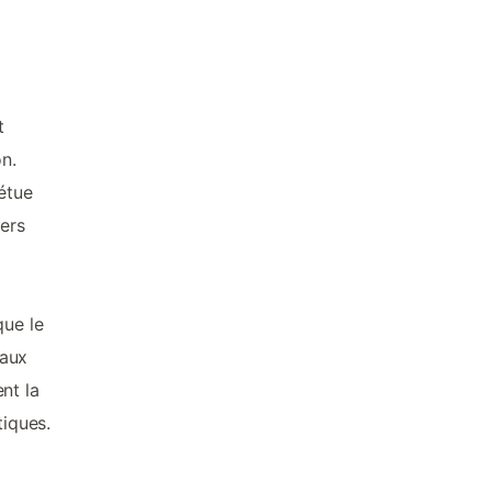
t
on.
étue
iers
que le
 aux
ent la
tiques.