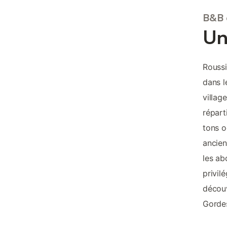
B&B 
Un
Roussi
dans l
villag
répart
tons o
ancien
les ab
privil
découv
Gordes