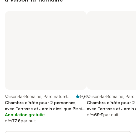
Vaison-la-Romaine, Parc naturel
9,6
Vaison-la-Romaine, Parc 
régional du Mont-Ventoux
Chambre d’hôte pour 2 personnes,
régional du Mont-Ventou
Chambre d’hôte pour 2
avec Terrasse et Jardin ainsi que Piscine
avec Terrasse et Jardin 
et Vue
Annulation gratuite
et Vue
dès
69 €
par nuit
dès
77 €
par nuit