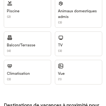
Piscine
Animaux domestiques
admis
(
2
)
(
3
)
Balcon/Terrasse
TV
(
4
)
(
3
)
Climatisation
Vue
(
3
)
(
1
)
Destinations de vacances à proximité pour