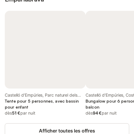
Castelló d'Empúries, Parc naturel dels
Castelló d'Empúries, Cos
Aiguamolls de l'Empordà
Tente pour 5 personnes, avec bassin
Bungalow pour 6 perso
pour enfant
balcon
dès
51 €
par nuit
dès
94 €
par nuit
Afficher toutes les offres