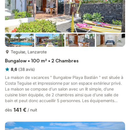
plus...
Teguise, Lanzarote
Bungalow • 100 m² • 2 Chambres
8,6
(
38
avis
)
La maison de vacances " Bungalow Playa Bastián " est située à
Costa Teguise et impressionne par son espace extérieur privé.
La maison se compose d'un salon avec un lit simple, d'une
cuisine bien équipée, de 2 chambres ainsi que d'une salle de
bain et peut donc accueillir 5 personnes. Les équipements
supplémentaires comprennent le Wi-Fi, un ventilateur, la
141 €
dès
/
nuit
télévision par satellite, une machine à laver, un lit bébé et une
chaise haute. De plus, la maison offre une terrasse privée où
vous pourrez vous détendre avec un bon livre. À l'extérieur, il y
a également un jardin semi-privé disponible p...