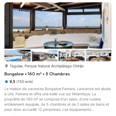
dans le jardin commun ou savourez un repas en plein air grâce
à votre barbecue privé. Un parking commun sur plac...
plus...
Teguise, Parque Natural Archipiélago Chinijo
Bungalow • 160 m² • 5 Chambres
9,5
(
150
avis
)
La maison de vacances Bungalow Famara, Lanzarote est située
à Urb. Famara et offre une belle vue sur l'Atlantique. La
propriété de 160 m² se compose d'un salon, d'une cuisine
entièrement équipée, de 5 chambres et de 2 salles de bains et
peut donc accueillir 12 personnes. Les équipements
supplémentaires comprennent le Wi-Fi, une télévision ainsi