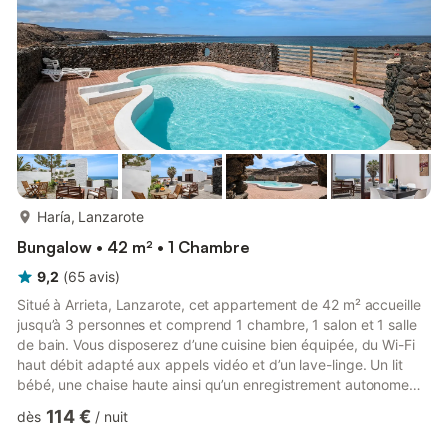
plus...
Haría, Lanzarote
Bungalow • 42 m² • 1 Chambre
9,2
(
65
avis
)
Situé à Arrieta, Lanzarote, cet appartement de 42 m² accueille
jusqu’à 3 personnes et comprend 1 chambre, 1 salon et 1 salle
de bain. Vous disposerez d’une cuisine bien équipée, du Wi-Fi
haut débit adapté aux appels vidéo et d’un lave-linge. Un lit
bébé, une chaise haute ainsi qu’un enregistrement autonome
sont également à votre disposition pour plus de confort.
114 €
dès
/
nuit
Profitez de votre terrasse privée non couverte offrant une
superbe vue sur la mer et les montagnes. Détendez-vous aussi