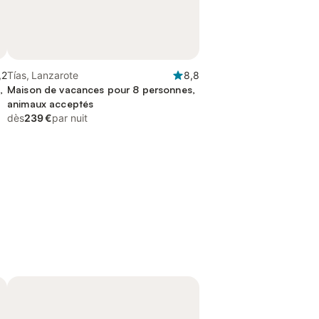
,2
Tías, Lanzarote
8,8
,
Maison de vacances pour 8 personnes,
animaux acceptés
dès
239 €
par nuit