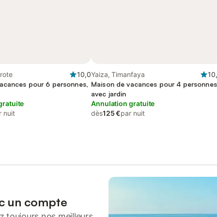
rote
10,0
Yaiza, Timanfaya
10
acances pour 6 personnes,
Maison de vacances pour 4 personnes
avec jardin
gratuite
Annulation gratuite
 nuit
dès
125 €
par nuit
ec un compte
 toujours nos meilleurs