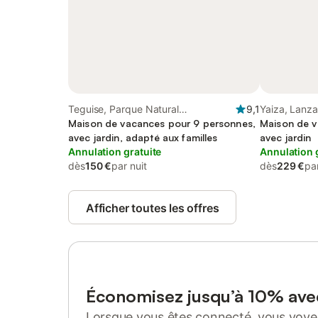
Teguise, Parque Natural
9,1
Yaiza, Lanza
Archipiélago Chinijo
Maison de vacances pour 9 personnes,
Maison de v
avec jardin, adapté aux familles
avec jardin
Annulation gratuite
Annulation 
dès
150 €
par nuit
dès
229 €
par
Afficher toutes les offres
Économisez jusqu’à 10% av
Lorsque vous êtes connecté, vous voyez