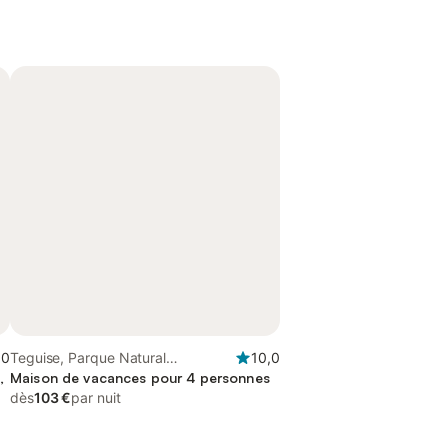
,0
Teguise, Parque Natural
10,0
,
Archipiélago Chinijo
Maison de vacances pour 4 personnes
dès
103 €
par nuit