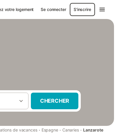
ez votre logement
Se connecter
S'inscrire
CHERCHER
·
·
·
ations de vacances
Espagne
Canaries
Lanzarote