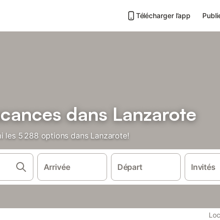
Télécharger l’app
Publi
acances dans Lanzarote
i les 5 288 options dans Lanzarote!
Arrivée
Départ
Invités
Loc