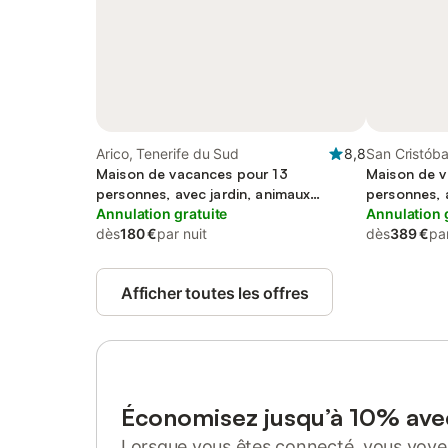
Arico, Tenerife du Sud
8,8
San Cristóba
Maison de vacances pour 13
Tenerife du
Maison de v
personnes, avec jardin, animaux
personnes, a
acceptés
Annulation gratuite
piscine et ja
Annulation 
dès
180 €
par nuit
dès
389 €
par
Afficher toutes les offres
Économisez jusqu’à 10% av
Lorsque vous êtes connecté, vous voyez