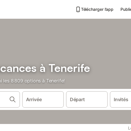
Télécharger l’app
Publi
cances à Tenerife
i les 8 809 options à Tenerife!
Arrivée
Départ
Invités
L