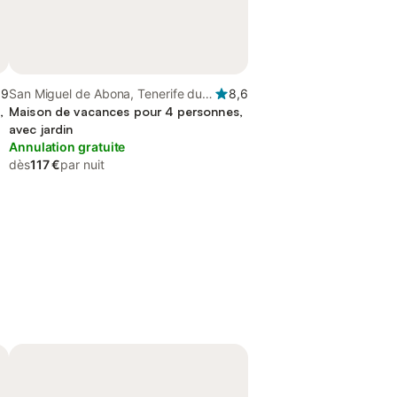
,9
San Miguel de Abona, Tenerife du
8,6
,
Sud
Maison de vacances pour 4 personnes,
avec jardin
Annulation gratuite
dès
117 €
par nuit