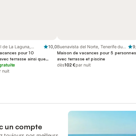
l de La Laguna,
10,0
Buenavista del Norte, Tenerife du
9
 Nord
acances pour 10
Nord
Maison de vacances pour 5 personnes
vec terrasse ainsi que
avec terrasse et piscine
rdin
gratuite
dès
102 €
par nuit
 nuit
ec un compte
 toujours nos meilleurs