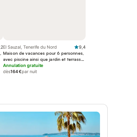
,2
El Sauzal, Tenerife du Nord
9,4
,
Maison de vacances pour 6 personnes,
avec piscine ainsi que jardin et terrasse,
adapté aux familles
Annulation gratuite
dès
164 €
par nuit