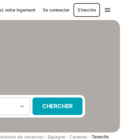
ez votre logement
Se connecter
S'inscrire
CHERCHER
·
·
·
ocations de vacances
Espagne
Canaries
Tenerife